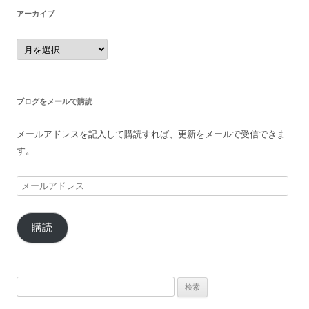
アーカイブ
ア
ー
カ
イ
ブ
ブログをメールで購読
メールアドレスを記入して購読すれば、更新をメールで受信できま
す。
メ
ー
ル
購読
ア
ド
レ
ス
検
索: