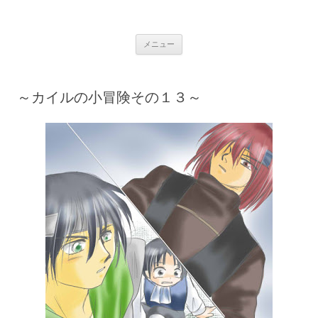
銀の盾
コ
メニュー
ン
テ
ン
ツ
へ
～カイルの小冒険その１３～
ス
キ
ッ
プ