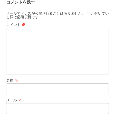
コメントを残す
ビ
ゲ
メールアドレスが公開されることはありません。
※
が付いてい
る欄は必須項目です
ー
コメント
※
シ
ョ
ン
名前
※
メール
※