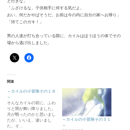
と行きな」
「ふざけるな。子供相手に何する気だよ。
おい、何だかやばそうだ。お前は今の内に自分の家へお帰り」
「待てこのガキ！」
男の人達が打ち合っている隙に、カイルはほうほうの体でその
場から逃げ出しました。
関連
～カイルの小冒険その１８
～
そんなカイルの前に、ふわ
りと闇が舞い降りました。
月が翳ったのかと思いまし
～カイルの小冒険その３１
たが、いいえ、違いまし
～
た。そ…