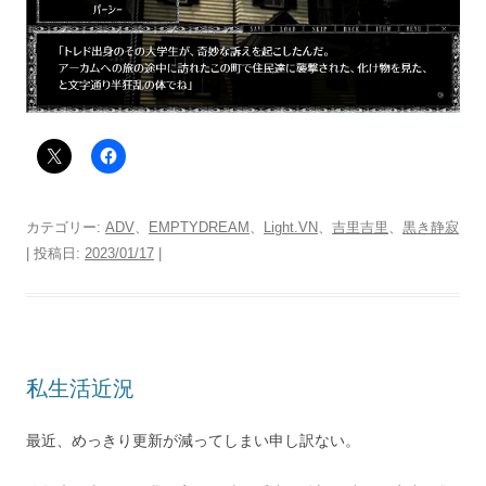
カテゴリー:
ADV
、
EMPTYDREAM
、
Light.VN
、
吉里吉里
、
黒き静寂
| 投稿日:
2023/01/17
|
私生活近況
最近、めっきり更新が減ってしまい申し訳ない。