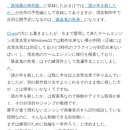
「路地裏の奇想曲」
に収録したおまけでは
「誰が羊を殺した
か」
が次作の予告編として収録してありますが、現在制作中で
次回公開予定になるのは
「吸血鬼の告発」
になります。
Ci-en
の方にも書きましたが、今まで愛用して来たゲームエンジ
ン吉里吉里がWindows11では動作出来ない事が判明（正確には
吉里吉里Zは対応してるけど2時代のプラグインが対応出来ない
ぽい）し、現在他のゲームエンジンに移行を模索しており、
「吸血鬼の告発」はその練習作として急遽作ることにしまし
た。
「誰が羊を殺したか」は既に半分以上吉里吉里で作り込んでい
ましたが、別の新作捻り出すよりこれをそのまま他に移した方
が…とは簡単にいかなくてですね。
「誰が羊を殺したか」は探索系なので移動やアイテム取得が多
く、その分項目やジャンプが複雑です。
勝手が違う慣れないエンジンで画像表示すら試行錯誤している
段階なのに、そんなん制御できる自信無い…。
まずは練習のために短編を一本作ろう、と決めました。