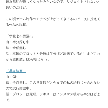
最近規約が厳しくなったみたいなので、リジェクトされないと
良いのだけど。
この頃ゲーム制作のモチベが上がってきてるので、次に控えて
る作品の現状。
「学校七不思議6」
曲：半分探し中
絵：全然無し
話：本編のプロットと分岐は半分ほど出来ているが、まだこれ
から選択肢とEDが増えそう。
「黒き静寂」
曲：OK
絵：全然無し。この世界観だと今までの私の絵柄じゃ合わない
ので試行錯誤中。
話：プロットは完成。テキストはインスマス後から半分ほどま
で。