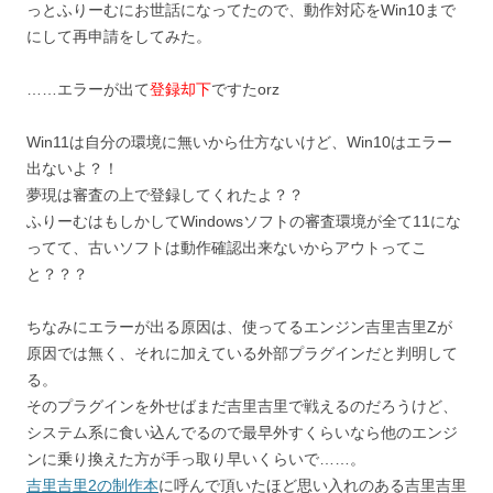
っとふりーむにお世話になってたので、動作対応をWin10まで
にして再申請をしてみた。
……エラーが出て
登録却下
ですたorz
Win11は自分の環境に無いから仕方ないけど、Win10はエラー
出ないよ？！
夢現は審査の上で登録してくれたよ？？
ふりーむはもしかしてWindowsソフトの審査環境が全て11にな
ってて、古いソフトは動作確認出来ないからアウトってこ
と？？？
ちなみにエラーが出る原因は、使ってるエンジン吉里吉里Zが
原因では無く、それに加えている外部プラグインだと判明して
る。
そのプラグインを外せばまだ吉里吉里で戦えるのだろうけど、
システム系に食い込んでるので最早外すくらいなら他のエンジ
ンに乗り換えた方が手っ取り早いくらいで……。
吉里吉里2の制作本
に呼んで頂いたほど思い入れのある吉里吉里