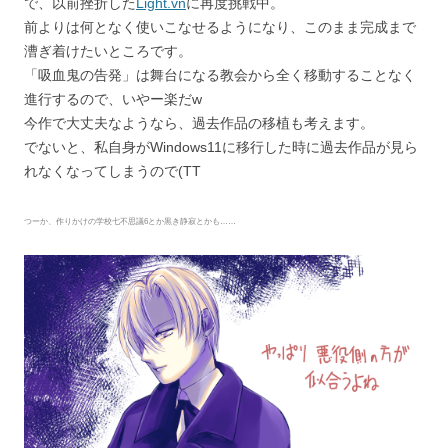
で、以前挫折した
Light.vn
に再度挑戦中。
前よりは何となく使いこなせるようになり、このまま完成まで
漕ぎ着けたいところです。
「吸血鬼の告発」は舞台になる教会から全く移動することなく
進行するので、いやー楽だw
今作で大丈夫なようなら、過去作品の移植も考えます。
でないと、私自身がWindows11に移行した時に過去作品が見ら
れなくなってしまうので(TT
つーか、作りかけの学校七不思議6とか黒き静寂とかも……