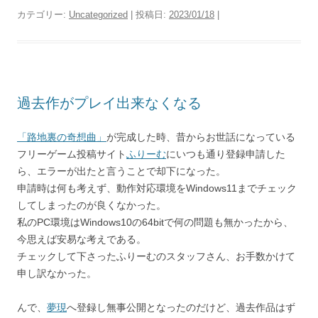
カテゴリー:
Uncategorized
| 投稿日:
2023/01/18
|
過去作がプレイ出来なくなる
「路地裏の奇想曲」
が完成した時、昔からお世話になっている
フリーゲーム投稿サイト
ふりーむ
にいつも通り登録申請した
ら、エラーが出たと言うことで却下になった。
申請時は何も考えず、動作対応環境をWindows11までチェック
してしまったのが良くなかった。
私のPC環境はWindows10の64bitで何の問題も無かったから、
今思えば安易な考えである。
チェックして下さったふりーむのスタッフさん、お手数かけて
申し訳なかった。
んで、
夢現
へ登録し無事公開となったのだけど、過去作品はず