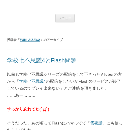
銀の盾
コ
メニュー
ン
テ
ン
ツ
へ
投稿者「
FUKI AIZAWA
」のアーカイブ
ス
キ
ッ
プ
学校七不思議4とFlash問題
以前も学校七不思議シリーズの配信をして下さったVTuberの方
から「
学校七不思議4
の配信をしたいがFlashのサービスが終了
しているのでプレイ出来ない」とご連絡を頂きました。
……あー………
すっかり忘れてた(ﾟДﾟ)
そうだった、あの頃ってFlashにハマってて「
雪夜話
」にも使っ