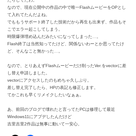
たりしてたわ。
なので、現在公開中の作品の中で唯一FlashムービーをOPとし
て入れてたんだよね。
でももうサポート終了した技術だから再生も出来ず、作品もそ
こでエラー起こしてしまう。
時限爆弾埋め込んだみたいになってしまった…。
Flash終了は当然知ってたけど、関係ないわーとか思ってたけ
ど、そんなこと無かった…。
なので、とりあえずFlashムービーだけ削ったVer.をvectorに差
し替え申請しました。
vectorにアクセスしたのもめちゃ久しぶり。
差し替え完了したら、HPの表記も修正します。
てかこれも早くリメイクしたいなぁぁ。
あ、前回のブログで壊れたと言ってたPCは修理して最近
Windows11にアプデしたんだけど
吉里吉里2作品は無事に動いて一安心。