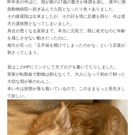
昨年末の半ばに、我が家の17歳の愛犬が体調を崩し、夜中に救
急動物病院へ担ぎ込んで入院となったり色々ありました。
その後退院は出来ましたが、その日を境に足腰も弱り、今は老
犬介護状態となってしまいました。
具合が悪くなる直前まで、本当に元気で、既に老犬なのに年齢
を感じさせない動きだったのに。
相方が言った「玉手箱を開けてしまったのかな」という言葉が
刺さってしまう。
昔はこのHPにリンクして犬ブログを書いてたりしました。
実家が転勤族で動物は飼えなくて、大人になって初めて飼った
大切な我が家のわんこ。
幸い今は状態が落ち着いているので、このままもっと長生きし
て欲しい。