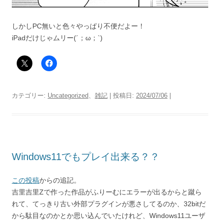
しかしPC無いと色々やっぱり不便だよー！
iPadだけじゃムリー(´；ω；`)
カテゴリー:
Uncategorized
、
雑記
| 投稿日:
2024/07/06
|
Windows11でもプレイ出来る？？
この投稿
からの追記。
吉里吉里Zで作った作品がふりーむにエラーが出るからと蹴ら
れて、てっきり古い外部プラグインが悪さしてるのか、32bitだ
から駄目なのかとか思い込んでいたけれど、Windows11ユーザ