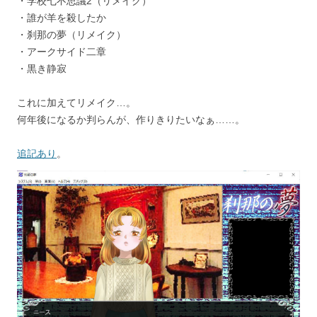
・学校七不思議2（リメイク）
・誰が羊を殺したか
・刹那の夢（リメイク）
・アークサイド二章
・黒き静寂
これに加えてリメイク…。
何年後になるか判らんが、作りきりたいなぁ……。
追記あり
。