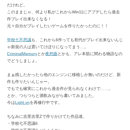
だけれど。
このままじゃ、何より私がこれからWin11にアプデしたら過去
作プレイ出来なくなる！
元々自分がプレイしたいゲームを作りたかったのに！！
学校七不思議
も、これから6作っても初代がプレイ出来ないんじ
ゃ新規の人は置いてけぼりになってまう…。
CriminalMemory
とか
夜想曲
とかも、アレ本筋に関わる物語なの
でどうしましょ。
まぁ残したかったら他のエンジンに移植しか無いのだけど、新
作も作りたいんじゃー。
でもでも確実にこれから過去作が見られなくわけで……。
とか、つらつらと酒飲みながら書いてみました。
今は
Light.vn
を再修行中です。
ちなみに吉里吉里Zで作りかけてた作品達。
・学校七不思議6