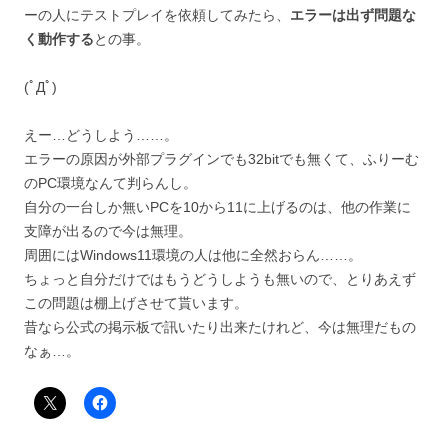
ーの人にテストプレイを依頼してみたら、
エラーは出ず問題な
く動作する
との事。
(ﾟДﾟ)
えー…どうしよう……。
エラーの原因が外部プラグインでも32bitでも無くて、ふりーむ
のPC環境なんて判らんし。
自分の一台しか無いPCを10から11に上げるのは、他の作業に
支障が出るので今は無理。
周囲にはWindows11環境の人は他に全然おらん……。
ちょっと自分だけではもうどうしようも無いので、とりあえず
この問題は棚上げさせて貰います。
昔なら公式の掲示板で訊いたり出来たけれど、今は無理だもの
なぁ…。