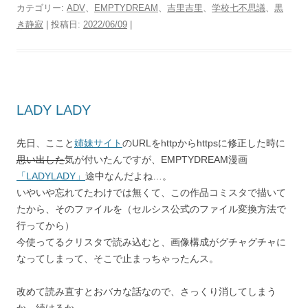
カテゴリー:
ADV
、
EMPTYDREAM
、
吉里吉里
、
学校七不思議
、
黒
き静寂
| 投稿日:
2022/06/09
|
LADY LADY
先日、ここと
姉妹サイト
のURLをhttpからhttpsに修正した時に
思い出した
気が付いたんですが、EMPTYDREAM漫画
「LADYLADY」
途中なんだよね…。
いやいや忘れてたわけでは無くて、この作品コミスタで描いて
たから、そのファイルを（セルシス公式のファイル変換方法で
行ってから）
今使ってるクリスタで読み込むと、画像構成がグチャグチャに
なってしまって、そこで止まっちゃったんス。
改めて読み直すとおバカな話なので、さっくり消してしまう
か、続けるか。