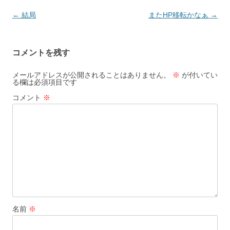
投
←
結局
またHP移転かなぁ
→
稿
ナ
コメントを残す
ビ
ゲ
メールアドレスが公開されることはありません。
※
が付いてい
る欄は必須項目です
ー
コメント
※
シ
ョ
ン
名前
※