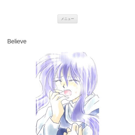
銀の盾
コ
メニュー
ン
テ
ン
ツ
へ
Believe
ス
キ
ッ
プ