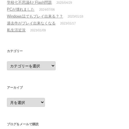
学校七不思議4とFlash問題
2025/04/29
PCが壊れました
2024/07/06
Windows11でもプレイ出来る？？
2023/01/18
過去作がプレイ出来なくなる
2023/01/17
私生活近況
2023/01/09
カテゴリー
カ
テ
ゴ
リ
ー
アーカイブ
ア
ー
カ
イ
ブ
ブログをメールで購読