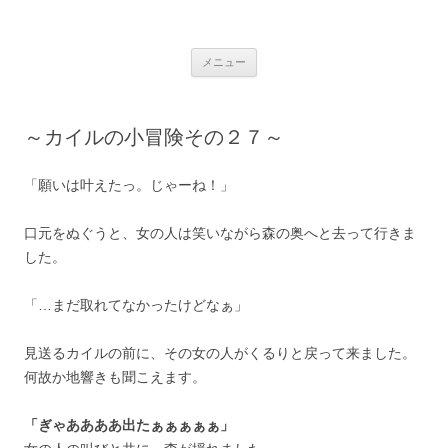
銀の盾
コ
メニュー
ン
テ
ン
ツ
へ
～カイルの小冒険その２７～
ス
キ
ッ
プ
「願いは叶えたっ。じゃーね！」
口元をぬぐうと、女の人は笑いながら森の奥へと去って行きま
した。
「…まだ取れてなかったけどなぁ」
見送るカイルの前に、その女の人がくるりと戻って来ました。
何故か地響きも聞こえます。
「ぎゃああああ出たぁぁぁぁぁ」