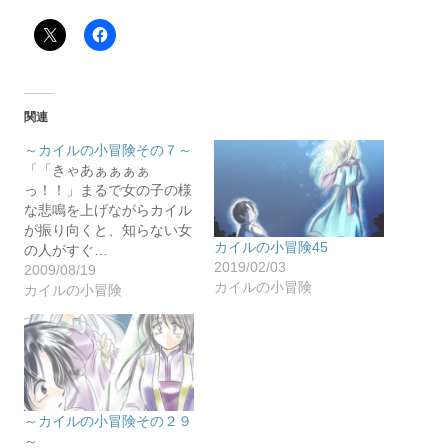
関連
～カイルの小冒険その７～
「「きゃあぁぁぁぁ
っ！！」まるで女の子の様
な悲鳴を上げながらカイル
が振り向くと、知らない女
カイルの小冒険45
の人がすぐ…
2019/02/03
2009/08/19
カイルの小冒険
カイルの小冒険
～カイルの小冒険その２９
～