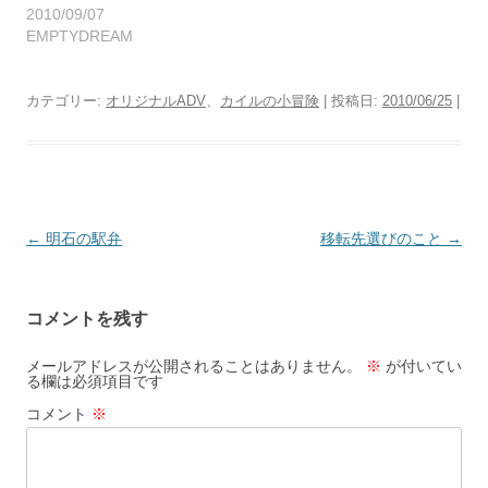
2010/09/07
EMPTYDREAM
カテゴリー:
オリジナルADV
、
カイルの小冒険
| 投稿日:
2010/06/25
|
投
←
明石の駅弁
移転先選びのこと
→
稿
ナ
コメントを残す
ビ
ゲ
メールアドレスが公開されることはありません。
※
が付いてい
る欄は必須項目です
ー
コメント
※
シ
ョ
ン