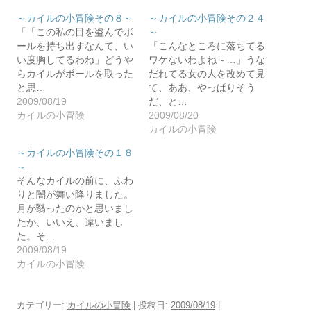
～カイルの小冒険その８～
～カイルの小冒険その２４
「「この私の目を盗んでボ
～
ールを持ち出すなんて、い
「こんなところに落ちてる
い度胸してるわね」どうや
ワケないわよね～…」うな
らカイルがボールを取った
だれてる女の人を改めて見
と思…
て、ああ、やっぱりそう
2009/08/19
だ、と…
カイルの小冒険
2009/08/20
カイルの小冒険
～カイルの小冒険その１８
～
そんなカイルの前に、ふわ
りと闇が舞い降りました。
月が翳ったのかと思いまし
たが、いいえ、違いまし
た。そ…
2009/08/19
カイルの小冒険
カテゴリー:
カイルの小冒険
| 投稿日:
2009/08/19
|