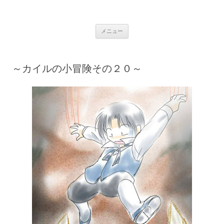
銀の盾
コ
メニュー
ン
テ
ン
ツ
へ
～カイルの小冒険その２０～
ス
キ
ッ
プ