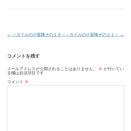
投
←
～カイルの小冒険その１９～
～カイルの小冒険その２１～
→
稿
ナ
コメントを残す
ビ
ゲ
メールアドレスが公開されることはありません。
※
が付いてい
る欄は必須項目です
ー
コメント
※
シ
ョ
ン