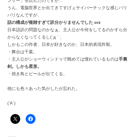
ンサー」を読んだのですが…
うん、電脳世界とか出てきてすげぇサイバーチックな感じバリ
バリなんですが、
話の構成が複雑すぎて訳分かりませんでした orz
日本語訳の問題なのかなぁ、主人公が今何をしてるのかすら分
からなくなってくるし(´д｀;
しかもこの作者、日本が好きなのか、日本的表現炸裂。
・舞台は千葉。
・主人公がショーウィンドゥで眺めては憧れているものは
手裏
剣。しかも星形。
・焼き鳥とビールが出てくる。
他にも色々あった気がしたが忘れた。
(‘A`)