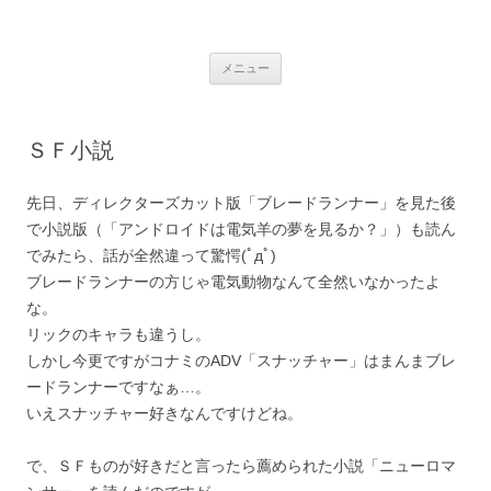
銀の盾
コ
メニュー
ン
テ
ン
ツ
へ
ＳＦ小説
ス
キ
ッ
プ
先日、ディレクターズカット版「ブレードランナー」を見た後
で小説版（「アンドロイドは電気羊の夢を見るか？」）も読ん
でみたら、話が全然違って驚愕(ﾟдﾟ)
ブレードランナーの方じゃ電気動物なんて全然いなかったよ
な。
リックのキャラも違うし。
しかし今更ですがコナミのADV「スナッチャー」はまんまブレ
ードランナーですなぁ…。
いえスナッチャー好きなんですけどね。
で、ＳＦものが好きだと言ったら薦められた小説「ニューロマ