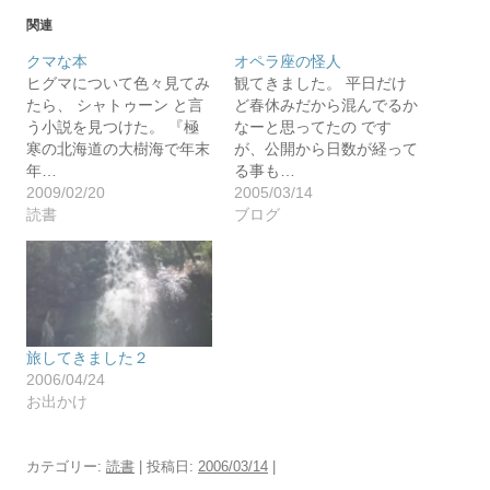
関連
クマな本
オペラ座の怪人
ヒグマについて色々見てみ
観てきました。 平日だけ
たら、 シャトゥーン と言
ど春休みだから混んでるか
う小説を見つけた。 『極
なーと思ってたの です
寒の北海道の大樹海で年末
が、公開から日数が経って
年…
る事も…
2009/02/20
2005/03/14
読書
ブログ
旅してきました２
2006/04/24
お出かけ
カテゴリー:
読書
| 投稿日:
2006/03/14
|