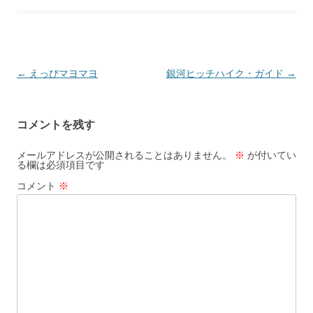
投
←
えっびマヨマヨ
銀河ヒッチハイク・ガイド
→
稿
ナ
コメントを残す
ビ
ゲ
メールアドレスが公開されることはありません。
※
が付いてい
る欄は必須項目です
ー
コメント
※
シ
ョ
ン