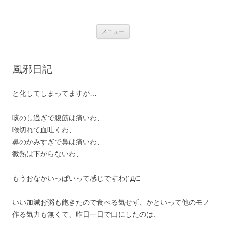
銀の盾
コ
メニュー
ン
テ
ン
ツ
へ
風邪日記
ス
キ
ッ
プ
と化してしまってますが…
咳のし過ぎで腹筋は痛いわ、
喉切れて血吐くわ、
鼻のかみすぎで鼻は痛いわ、
微熱は下がらないわ、
もうおなかいっぱいって感じですわ(´Д⊂
いい加減お粥も飽きたので食べる気せず、かといって他のモノ
作る気力も無くて、昨日一日で口にしたのは、