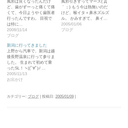
風邪は良くなったんだけ
風邪引きずってマース(´Д
ど、歯がずーっと痛くて痛
｀；) もう今は熱無いのだ
くて、今日ようやく歯医者
けど、喉イタ＋鼻水ズルズ
行ったんですわ。 目視で
ル。 かみすぎて、 鼻イ…
は特に…
2005/01/06
2008/11/14
ブログ
ブログ
新潟に行ってきました
上野から汽車で、新潟は越
後長野温泉に行って参りま
した。 生まれて初めて乗
ったSL！ヽ((ﾟ∀ﾟ)ﾉ …
2005/11/13
お出かけ
カテゴリー:
ブログ
| 投稿日:
2005/01/09
|