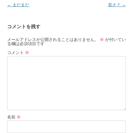
投
←
まだまだ
若さ？
→
稿
ナ
コメントを残す
ビ
ゲ
メールアドレスが公開されることはありません。
※
が付いてい
る欄は必須項目です
ー
コメント
※
シ
ョ
ン
名前
※