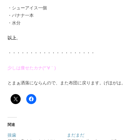
・シューアイス一個
・バナナ一本
・水分
以上
。
・・・・・・・・・・・・・・・・・・・・
少しは痩せたカナ(*´∀｀)
とまぁ洒落にならんので、また布団に戻ります。げほがは。
関連
抜歯
まだまだ