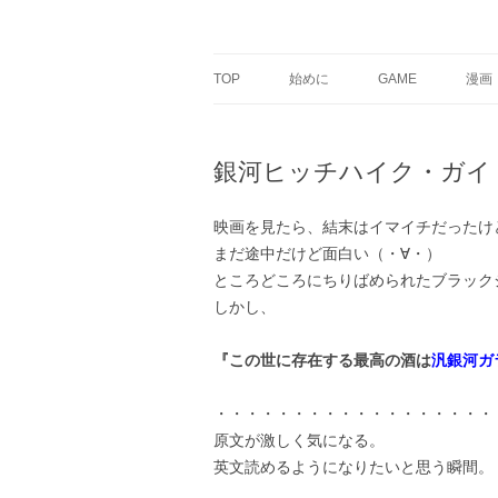
銀の盾
TOP
始めに
GAME
漫画
銀河ヒッチハイク・ガイ
映画を見たら、結末はイマイチだったけ
まだ途中だけど面白い（・∀・）
ところどころにちりばめられたブラック
しかし、
『この世に存在する最高の酒は
汎銀河ガ
・・・・・・・・・・・・・・・・・・・ガ
原文が激しく気になる。
英文読めるようになりたいと思う瞬間。