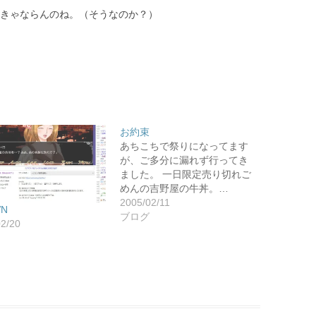
なきゃならんのね。（そうなのか？）
お約束
あちこちで祭りになってます
が、ご多分に漏れず行ってき
ました。 一日限定売り切れご
めんの吉野屋の牛丼。…
2005/02/11
VN
ブログ
02/20