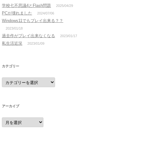
学校七不思議4とFlash問題
2025/04/29
PCが壊れました
2024/07/06
Windows11でもプレイ出来る？？
2023/01/18
過去作がプレイ出来なくなる
2023/01/17
私生活近況
2023/01/09
カテゴリー
カ
テ
ゴ
リ
ー
アーカイブ
ア
ー
カ
イ
ブ