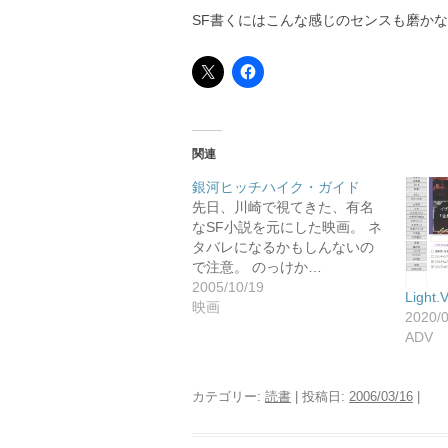
SF書くにはこんな感じのセンスも磨か
関連
銀河ヒッチハイク・ガイド
先日、川崎で視てきた、有名
なSF小説を元にした映画。 ネ
タバレになるかもしんないの
で注意。 のっけか…
2005/10/19
Light.
映画
2020/
ADV
カテゴリー:
読書
| 投稿日:
2006/03/16
|