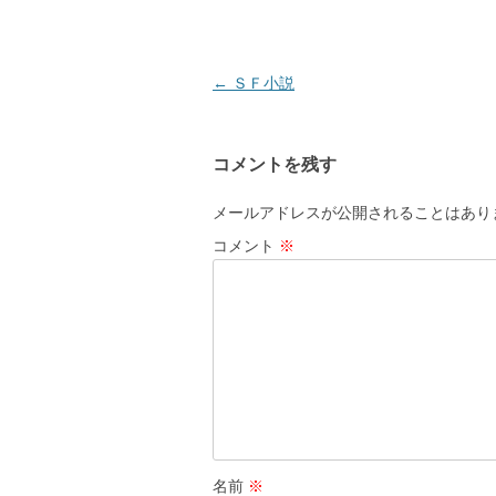
投
←
ＳＦ小説
稿
ナ
コメントを残す
ビ
ゲ
メールアドレスが公開されることはあり
ー
コメント
※
シ
ョ
ン
名前
※