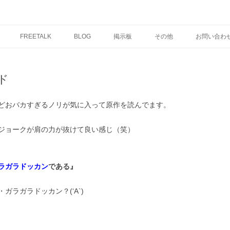
コ
ン
FREETALK
BLOG
掲示板
その他
お問い合わ
テ
ン
ツ
へ
ス
ド
キ
ッ
プ
どおバカすぎるノリが気に入って原作を読んでます。
ジョークが肩の力が抜けて良い感じ（笑）
ラガラドッカン
である』
ラガラドッカン？(‘A`)