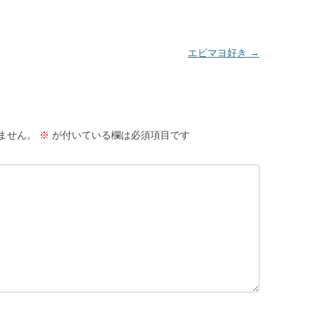
エビマヨ好き
→
ません。
※
が付いている欄は必須項目です