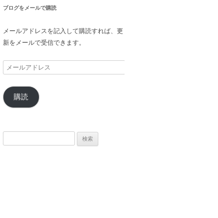
ブログをメールで購読
メールアドレスを記入して購読すれば、更
新をメールで受信できます。
メ
ー
ル
購読
ア
ド
レ
ス
検
索: