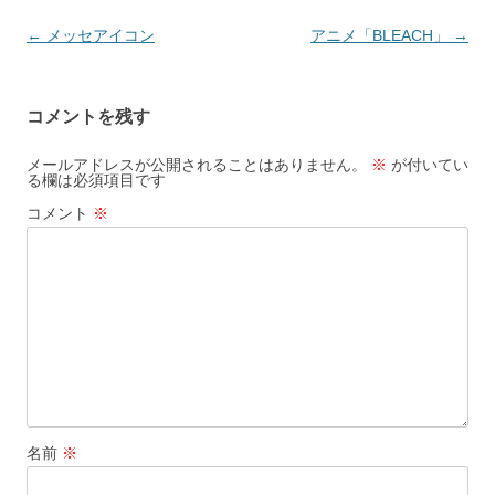
投
←
メッセアイコン
アニメ「BLEACH」
→
稿
ナ
コメントを残す
ビ
ゲ
メールアドレスが公開されることはありません。
※
が付いてい
る欄は必須項目です
ー
コメント
※
シ
ョ
ン
名前
※