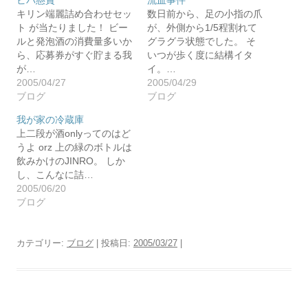
ビバ懸賞
流血事件
キリン端麗詰め合わせセッ
数日前から、足の小指の爪
ト が当たりました！ ビー
が、外側から1/5程割れて
ルと発泡酒の消費量多いか
グラグラ状態でした。 そ
ら、応募券がすぐ貯まる我
いつが歩く度に結構イタ
が…
イ。…
2005/04/27
2005/04/29
ブログ
ブログ
我が家の冷蔵庫
上二段が酒onlyってのはど
うよ orz 上の緑のボトルは
飲みかけのJINRO。 しか
し、こんなに詰…
2005/06/20
ブログ
カテゴリー:
ブログ
| 投稿日:
2005/03/27
|