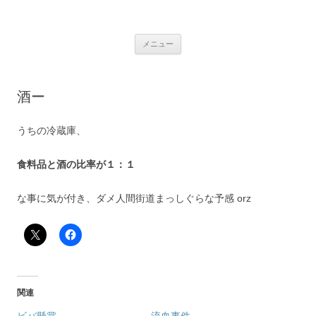
銀の盾
コ
メニュー
ン
テ
ン
ツ
へ
酒ー
ス
キ
ッ
プ
うちの冷蔵庫、
食料品と酒の比率が１：１
な事に気が付き、ダメ人間街道まっしぐらな予感 orz
関連