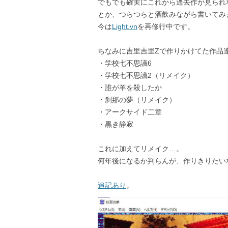
でもでも確実にこれから過去作が見られ
とか、つらつらと酒飲みながら書いてみ
今は
Light.vn
を再修行中です。
ちなみに吉里吉里Zで作りかけてた作品
・学校七不思議6
・学校七不思議2（リメイク）
・誰が羊を殺したか
・刹那の夢（リメイク）
・アークサイド二章
・黒き静寂
これに加えてリメイク…。
何年後になるか判らんが、作りきりたい
追記あり
。