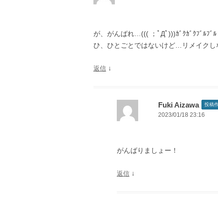
ョ
ン
が、がんばれ…((( ；ﾟДﾟ)))ｶﾞｸｶﾞｸﾌﾞﾙﾌﾞﾙ
ひ、ひとごとではないけど…リメイクし
↓
返信
Fuki Aizawa
投稿
2023/01/18 23:16
がんばりましょー！
↓
返信