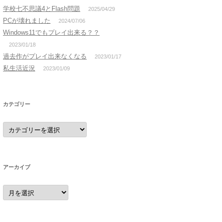
学校七不思議4とFlash問題
2025/04/29
PCが壊れました
2024/07/06
Windows11でもプレイ出来る？？
2023/01/18
過去作がプレイ出来なくなる
2023/01/17
私生活近況
2023/01/09
カテゴリー
カ
テ
ゴ
リ
ー
アーカイブ
ア
ー
カ
イ
ブ