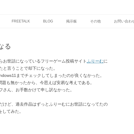
コ
ン
FREETALK
BLOG
掲示板
その他
お問い合わ
テ
ン
ツ
へ
ス
なる
キ
ッ
プ
らお世話になっているフリーゲーム投稿サイト
ふりーむ
に
たと言うことで却下になった。
ndows11までチェックしてしまったのが良くなかった。
tで何の問題も無かったから、今思えば安易な考えである。
フさん、お手数かけて申し訳なかった。
だけど、過去作品はずっとふりーむにお世話になってたの
請をしてみた。