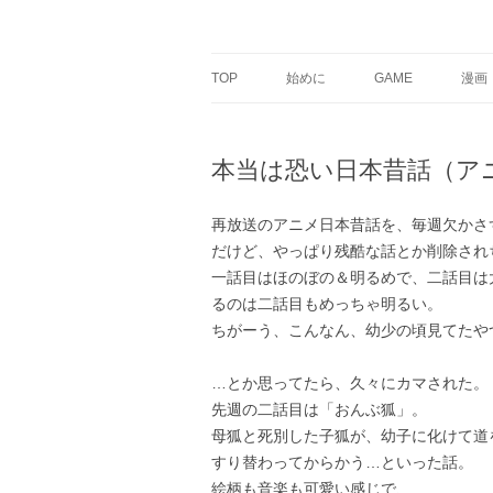
銀の盾
TOP
始めに
GAME
漫画
本当は恐い日本昔話（ア
再放送のアニメ日本昔話を、毎週欠かさ
だけど、やっぱり残酷な話とか削除されちゃ
一話目はほのぼの＆明るめで、二話目は
るのは二話目もめっちゃ明るい。
ちがーう、こんなん、幼少の頃見てたやつじ
…とか思ってたら、久々にカマされた。
先週の二話目は「おんぶ狐」。
母狐と死別した子狐が、幼子に化けて道
すり替わってからかう…といった話。
絵柄も音楽も可愛い感じで、