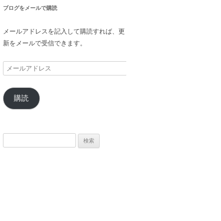
ブログをメールで購読
メールアドレスを記入して購読すれば、更
新をメールで受信できます。
メ
ー
ル
購読
ア
ド
レ
ス
検
索: