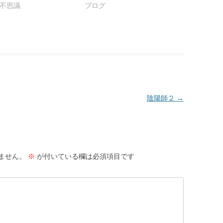
不思議
ブログ
陰陽師２
→
ません。
※
が付いている欄は必須項目です