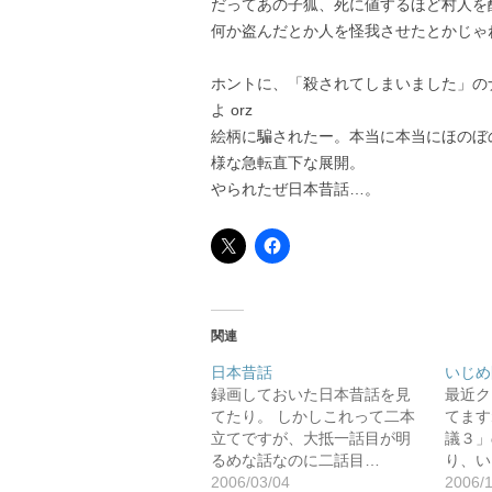
だってあの子狐、死に値するほど村人を
何か盗んだとか人を怪我させたとかじゃね
ホントに、「殺されてしまいました」の
よ orz
絵柄に騙されたー。本当に本当にほのぼ
様な急転直下な展開。
やられたぜ日本昔話…。
関連
日本昔話
いじめ
録画しておいた日本昔話を見
最近ク
てたり。 しかしこれって二本
てます
立てですが、大抵一話目が明
議３」
るめな話なのに二話目…
り、い
2006/03/04
2006/