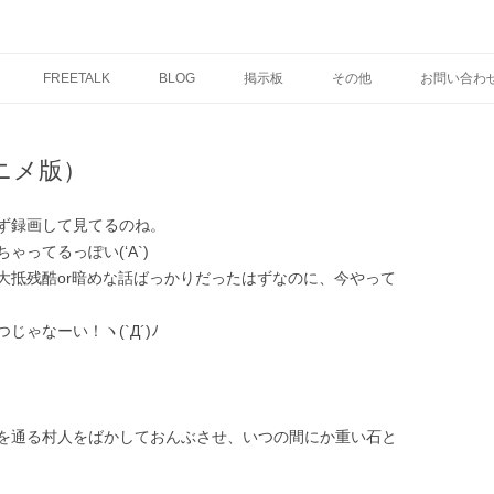
コ
ン
FREETALK
BLOG
掲示板
その他
お問い合わ
テ
ン
ツ
へ
ス
ニメ版）
キ
ッ
プ
ず録画して見てるのね。
ってるっぽい(‘A`)
大抵残酷or暗めな話ばっかりだったはずなのに、今やって
ゃなーい！ヽ(`Д´)ﾉ
を通る村人をばかしておんぶさせ、いつの間にか重い石と