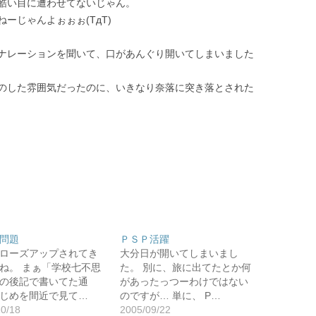
酷い目に遭わせてないじゃん。
ーじゃんよぉぉぉ(TдT)
ナレーションを聞いて、口があんぐり開いてしまいました
のした雰囲気だったのに、いきなり奈落に突き落とされた
問題
ＰＳＰ活躍
ローズアップされてき
大分日が開いてしまいまし
ね。 まぁ「学校七不思
た。 別に、旅に出てたとか何
の後記で書いてた通
があったっつーわけではない
じめを間近で見て…
のですが… 単に、 P…
10/18
2005/09/22