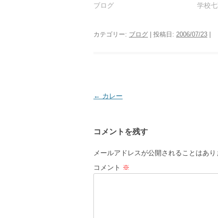
ブログ
学校七
カテゴリー:
ブログ
| 投稿日:
2006/07/23
|
投
←
カレー
稿
ナ
コメントを残す
ビ
ゲ
メールアドレスが公開されることはあり
ー
コメント
※
シ
ョ
ン