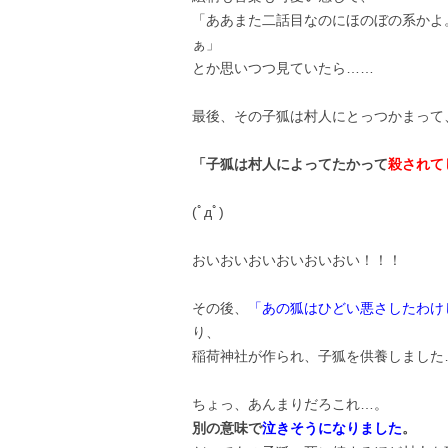
「ああまた二話目なのにほのぼの系かよ
ぁ」
とか思いつつ見ていたら……
最後、その子狐は村人にとっつかまって
「子狐は村人によってたかって
殺されて
(ﾟдﾟ)
おいおいおいおいおいおい！！！
その後、
「あの狐はひどい悪さしたわけ
り、
稲荷神社が作られ、子狐を供養しました
ちょっ、あんまりだろこれ…。
別の意味で
泣きそうになりました
。