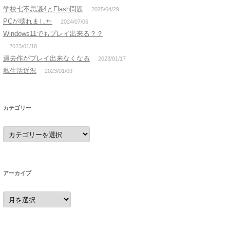
学校七不思議4とFlash問題
2025/04/29
PCが壊れました
2024/07/06
Windows11でもプレイ出来る？？
2023/01/18
過去作がプレイ出来なくなる
2023/01/17
私生活近況
2023/01/09
カテゴリー
カ
テ
ゴ
リ
ー
アーカイブ
ア
ー
カ
イ
ブ