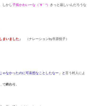
。しかし
子狐かわいーな（´∀｀*）
きっと寂しいんだろうな
、
しまいました
」
（ナレーションby市原悦子）
じゃなかったのに可哀想なことしたなー」と
言う村人によ
…で
終わり
。