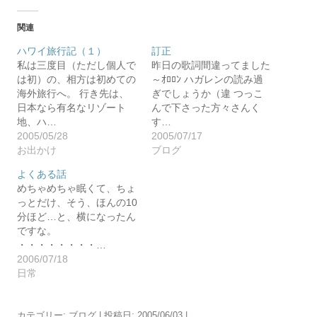
関連
ハワイ旅行記（１）
訂正
私は三度目（ただし個人で
昨日の歌詞間違ってました
は初）の、相方は初めての
～ｵﾛﾛﾝ ハガレンの読み過
海外旅行へ。 行き先は、
ぎでしょうか（違 つっこ
日本なら有名なリゾート
んで下さった方々さんく
地、ハ…
す…
2005/05/28
2005/07/17
お出かけ
ブログ
よくある話
めちゃめちゃ眠くて、ちょ
っとだけ、そう、ほんの10
分ほど…と、横になったん
ですな。
・・・・・・・・…
2006/07/18
日常
カテゴリー:
ブログ
| 投稿日:
2005/06/03
|