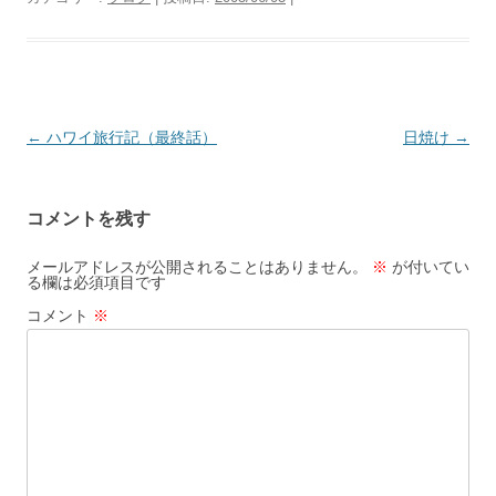
投
←
ハワイ旅行記（最終話）
日焼け
→
稿
ナ
コメントを残す
ビ
ゲ
メールアドレスが公開されることはありません。
※
が付いてい
る欄は必須項目です
ー
コメント
※
シ
ョ
ン