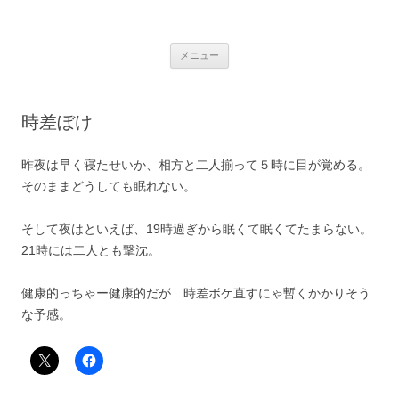
銀の盾
コ
メニュー
ン
テ
ン
ツ
へ
時差ぼけ
ス
キ
ッ
プ
昨夜は早く寝たせいか、相方と二人揃って５時に目が覚める。
そのままどうしても眠れない。
そして夜はといえば、19時過ぎから眠くて眠くてたまらない。
21時には二人とも撃沈。
健康的っちゃー健康的だが…時差ボケ直すにゃ暫くかかりそう
な予感。