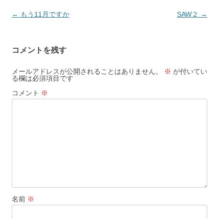
投
←
もう11月ですか
SAW２
→
稿
ナ
コメントを残す
ビ
ゲ
メールアドレスが公開されることはありません。
※
が付いてい
る欄は必須項目です
ー
コメント
※
シ
ョ
ン
名前
※