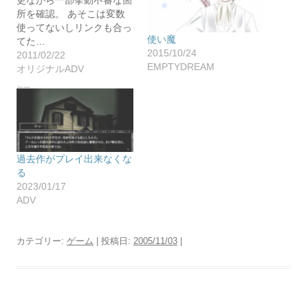
更ながら一部挙動不審な箇
所を確認。 あそこは変数
使ってないしリンクも合っ
使い魔
てた…
2015/10/24
2011/02/22
EMPTYDREAM
オリジナルADV
過去作がプレイ出来なくな
る
2023/01/17
ADV
カテゴリー:
ゲーム
| 投稿日:
2005/11/03
|