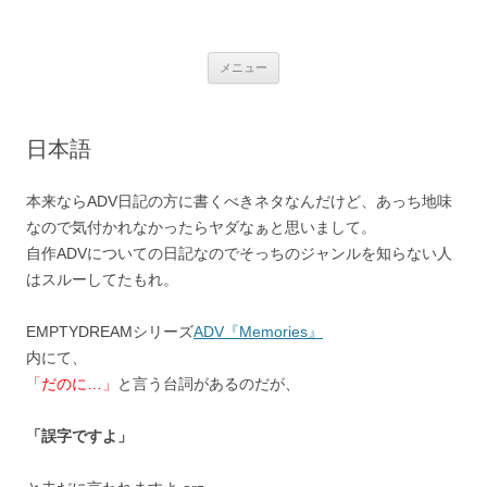
銀の盾
コ
メニュー
ン
テ
ン
ツ
へ
日本語
ス
キ
ッ
プ
本来ならADV日記の方に書くべきネタなんだけど、あっち地味
なので気付かれなかったらヤダなぁと思いまして。
自作ADVについての日記なのでそっちのジャンルを知らない人
はスルーしてたもれ。
EMPTYDREAMシリーズ
ADV『Memories』
内にて、
「だのに…」
と言う台詞があるのだが、
「誤字ですよ」