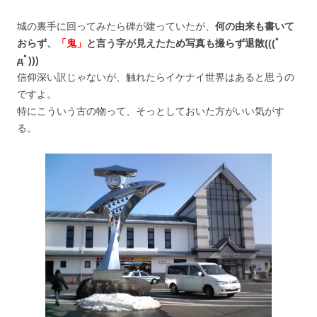
城の裏手に回ってみたら碑が建っていたが、
何の由来も書いて
おらず、
「鬼」
と言う字が見えたため写真も撮らず退散(((ﾟ
дﾟ)))
信仰深い訳じゃないが、触れたらイケナイ世界はあると思うの
ですよ。
特にこういう古の物って、そっとしておいた方がいい気がす
る。