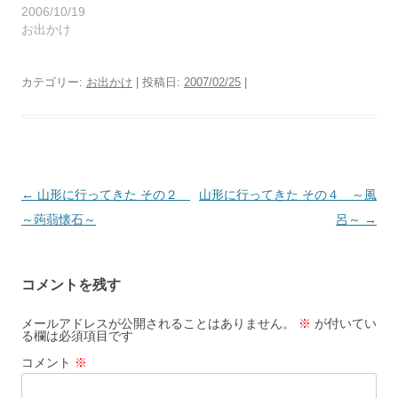
2006/10/19
お出かけ
カテゴリー:
お出かけ
| 投稿日:
2007/02/25
|
投
←
山形に行ってきた その２
山形に行ってきた その４ ～風
稿
～蒟蒻懐石～
呂～
→
ナ
ビ
コメントを残す
ゲ
ー
メールアドレスが公開されることはありません。
※
が付いてい
る欄は必須項目です
シ
コメント
※
ョ
ン