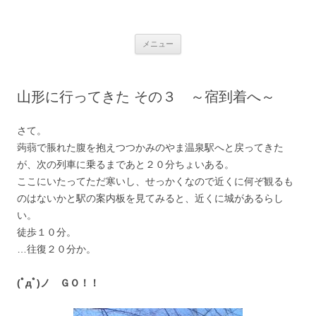
銀の盾
コ
メニュー
ン
テ
ン
ツ
へ
山形に行ってきた その３ ～宿到着へ～
ス
キ
ッ
プ
さて。
蒟蒻で脹れた腹を抱えつつかみのやま温泉駅へと戻ってきた
が、次の列車に乗るまであと２０分ちょいある。
ここにいたってただ寒いし、せっかくなので近くに何ぞ観るも
のはないかと駅の案内板を見てみると、近くに城があるらし
い。
徒歩１０分。
…往復２０分か。
(ﾟдﾟ)ノ ＧＯ！！