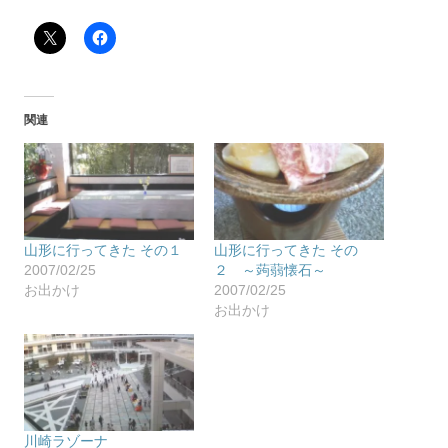
関連
山形に行ってきた その１
山形に行ってきた その
2007/02/25
２ ～蒟蒻懐石～
お出かけ
2007/02/25
お出かけ
川崎ラゾーナ