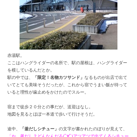
赤湯駅。
ここはハングライダーの名所で、駅の屋根は、ハングライダー
を模しているんだとか。
駅の中では、
「限定！名物カツサンド」
なるものが出店で出て
いてとても美味そうだったが、これから宿でうまい飯が待って
いると理性が歯止めをかけたのでスルー。
宿まで徒歩２０分との事だが、送迎はなし。
地図を見るとほぼ一本道で歩いて行けそうだ。
途中、
「釜だしシチュー」
の文字が書かれたのぼりが見えて、
「か、釜だし？どんなんだろ(ﾟ∀ﾟ)アツアツで出てくるシチュー