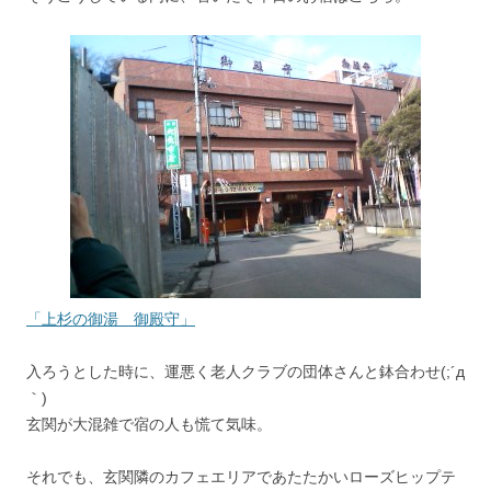
「上杉の御湯 御殿守」
入ろうとした時に、運悪く老人クラブの団体さんと鉢合わせ(;´д
｀)
玄関が大混雑で宿の人も慌て気味。
それでも、玄関隣のカフェエリアであたたかいローズヒップテ