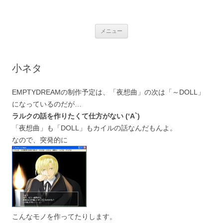
銀の盾
コ
メニュー
ン
テ
ン
ツ
へ
小ネタ
ス
キ
ッ
プ
EMPTYDREAMの制作予定は、「夜想曲」の次は「～DOLL」
になっているのだが…
ラルクの話を作りたくて仕方がない (‘A`)
「夜想曲」も「DOLL」もカイルの話なんだもんよ。
なので、突発的に
こんなモノを作ってたりします。