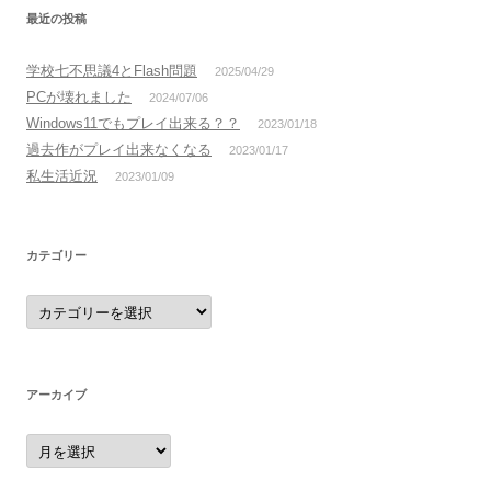
最近の投稿
学校七不思議4とFlash問題
2025/04/29
PCが壊れました
2024/07/06
Windows11でもプレイ出来る？？
2023/01/18
過去作がプレイ出来なくなる
2023/01/17
私生活近況
2023/01/09
カテゴリー
カ
テ
ゴ
リ
ー
アーカイブ
ア
ー
カ
イ