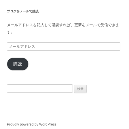
ブ
ブログをメールで購読
メールアドレスを記入して購読すれば、更新をメールで受信できま
す。
メ
ー
ル
購読
ア
ド
レ
ス
検
索:
Proudly powered by WordPress