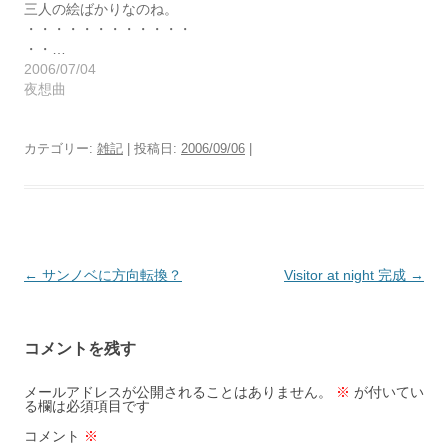
三人の絵ばかりなのね。
・・・・・・・・・・・・
・・…
2006/07/04
夜想曲
カテゴリー:
雑記
| 投稿日:
2006/09/06
|
投
←
サンノベに方向転換？
Visitor at night 完成
→
稿
ナ
コメントを残す
ビ
ゲ
メールアドレスが公開されることはありません。
※
が付いてい
る欄は必須項目です
ー
コメント
※
シ