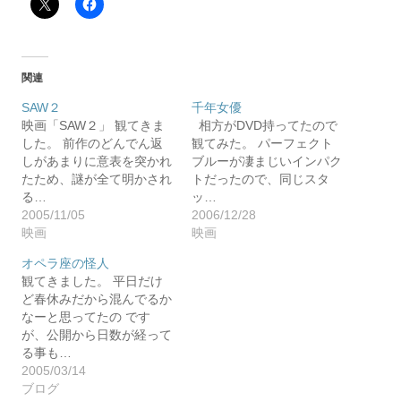
関連
SAW２
千年女優
映画「SAW２」 観てきま
相方がDVD持ってたので
した。 前作のどんでん返
観てみた。 パーフェクト
しがあまりに意表を突かれ
ブルーが凄まじいインパク
たため、謎が全て明かされ
トだったので、同じスタ
る…
ッ…
2005/11/05
2006/12/28
映画
映画
オペラ座の怪人
観てきました。 平日だけ
ど春休みだから混んでるか
なーと思ってたの です
が、公開から日数が経って
る事も…
2005/03/14
ブログ