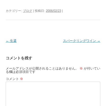
カテゴリー:
ブログ
| 投稿日:
2006/02/23
|
投
←
生還
スパークリングワイン
→
稿
ナ
コメントを残す
ビ
ゲ
メールアドレスが公開されることはありません。
※
が付いてい
る欄は必須項目です
ー
コメント
※
シ
ョ
ン