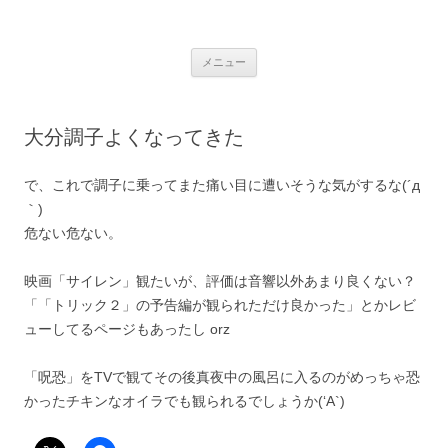
銀の盾
コ
メニュー
ン
テ
ン
ツ
へ
大分調子よくなってきた
ス
キ
ッ
プ
で、これで調子に乗ってまた痛い目に遭いそうな気がするな(´д
｀)
危ない危ない。
映画「サイレン」観たいが、評価は音響以外あまり良くない？
「「トリック２」の予告編が観られただけ良かった」とかレビ
ューしてるページもあったし orz
「呪恐」をTVで観てその後真夜中の風呂に入るのがめっちゃ恐
かったチキンなオイラでも観られるでしょうか(‘A`)