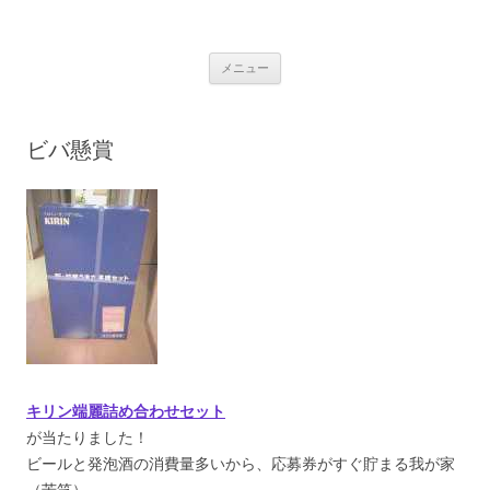
銀の盾
コ
メニュー
ン
テ
ン
ツ
へ
ビバ懸賞
ス
キ
ッ
プ
キリン端麗詰め合わせセット
が当たりました！
ビールと発泡酒の消費量多いから、応募券がすぐ貯まる我が家