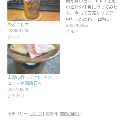
肉が食いたい！(ﾟдﾟ) と思
い近所の牛角に行ってみた
ら、今って安売りフェアー
中だったのね。 18時…
のどごし生
2006/03/25
2006/07/06
グルメ
グルメ
山形に行ってきた その
２ ～蒟蒻懐石～
2007/02/25
お出かけ
カテゴリー:
ブログ
| 投稿日:
2005/04/27
|