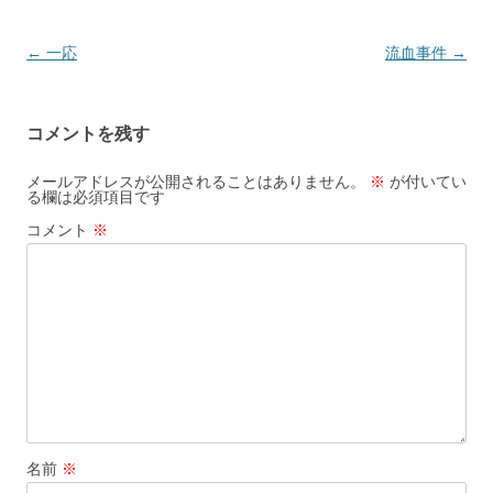
投
←
一応
流血事件
→
稿
ナ
コメントを残す
ビ
ゲ
メールアドレスが公開されることはありません。
※
が付いてい
る欄は必須項目です
ー
コメント
※
シ
ョ
ン
名前
※