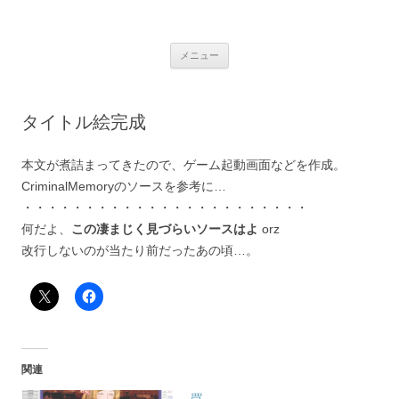
銀の盾
コ
メニュー
ン
テ
ン
ツ
へ
タイトル絵完成
ス
キ
ッ
プ
本文が煮詰まってきたので、ゲーム起動画面などを作成。
CriminalMemoryのソースを参考に…
・・・・・・・・・・・・・・・・・・・・・・・
何だよ、
この凄まじく見づらいソースはよ
orz
改行しないのが当たり前だったあの頃…。
関連