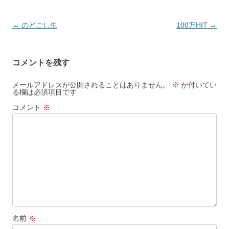
投
←
のどごし生
100万HIT
→
稿
ナ
コメントを残す
ビ
ゲ
メールアドレスが公開されることはありません。
※
が付いてい
る欄は必須項目です
ー
コメント
※
シ
ョ
ン
名前
※