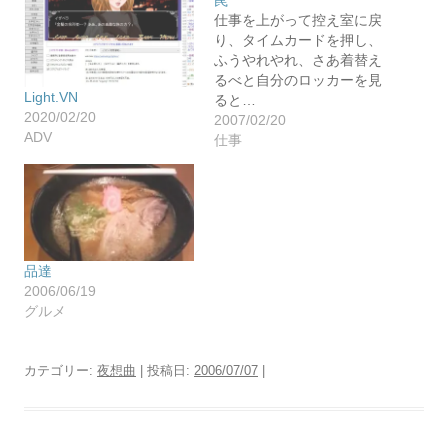
罠
仕事を上がって控え室に戻
り、タイムカードを押し、
ふうやれやれ、さあ着替え
るべと自分のロッカーを見
Light.VN
ると…
2020/02/20
2007/02/20
ADV
仕事
品達
2006/06/19
グルメ
カテゴリー:
夜想曲
| 投稿日:
2006/07/07
|