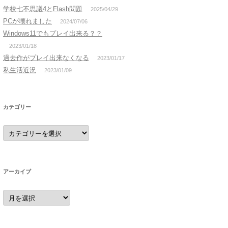
学校七不思議4とFlash問題
2025/04/29
PCが壊れました
2024/07/06
Windows11でもプレイ出来る？？
2023/01/18
過去作がプレイ出来なくなる
2023/01/17
私生活近況
2023/01/09
カテゴリー
カ
テ
ゴ
リ
ー
アーカイブ
ア
ー
カ
イ
ブ