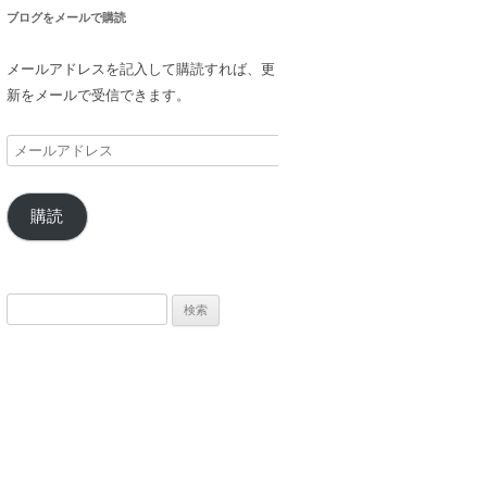
ブログをメールで購読
メールアドレスを記入して購読すれば、更
新をメールで受信できます。
メ
ー
ル
購読
ア
ド
レ
ス
検
索: