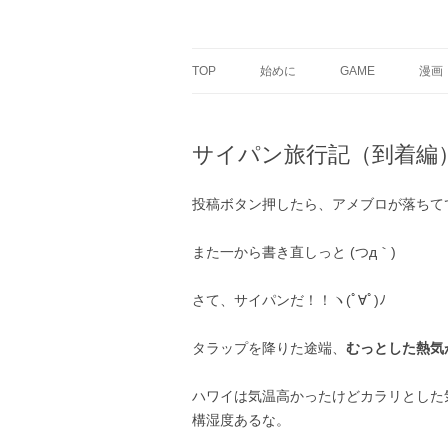
銀の盾
TOP
始めに
GAME
漫画
サイパン旅行記（到着編
投稿ボタン押したら、アメブロが落ちてて
また一から書き直しっと (つд｀)
さて、サイパンだ！！ヽ(ﾟ∀ﾟ)ﾉ
タラップを降りた途端、
むっとした熱気
ハワイは気温高かったけどカラリとした
構湿度あるな。