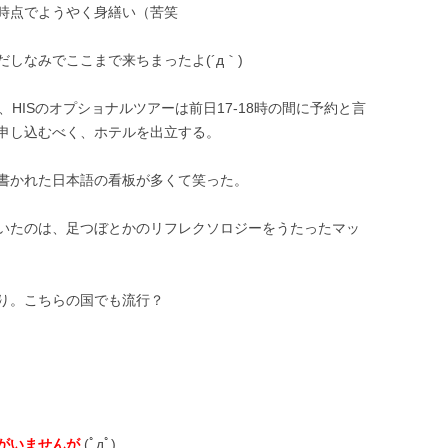
時点でようやく身繕い（苦笑
しなみでここまで来ちまったよ(´д｀)
HISのオプショナルツアーは前日17-18時の間に予約と言
申し込むべく、ホテルを出立する。
書かれた日本語の看板が多くて笑った。
いたのは、足つぼとかのリフレクソロジーをうたったマッ
り。こちらの国でも流行？
がいませんが
(ﾟдﾟ)