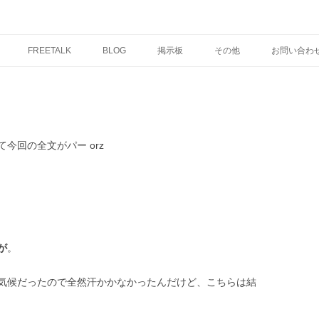
コ
ン
FREETALK
BLOG
掲示板
その他
お問い合わ
テ
ン
ツ
へ
ス
）
キ
ッ
プ
今回の全文がパー orz
が
。
気候だったので全然汗かかなかったんだけど、こちらは結