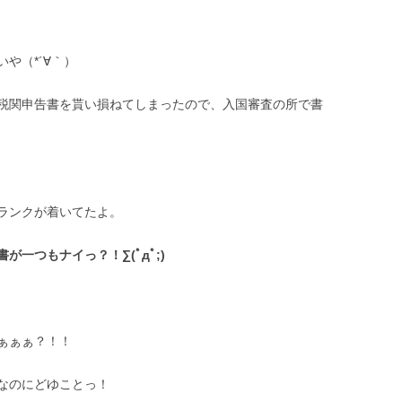
や（*´∀｀）
税関申告書を貰い損ねてしまったので、入国審査の所で書
ランクが着いてたよ。
が一つもナイっ？！∑(ﾟдﾟ;)
ぁぁぁ？！！
なのにどゆことっ！