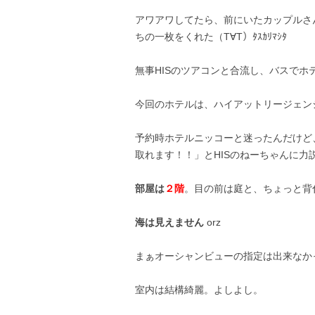
アワアワしてたら、前にいたカップルさ
ちの一枚をくれた（T∀T）ﾀｽｶﾘﾏｼﾀ
無事HISのツアコンと合流し、バスでホ
今回のホテルは、ハイアットリージェン
予約時ホテルニッコーと迷ったんだけど
取れます！！」とHISのねーちゃんに力
部屋は
２階
。目の前は庭と、ちょっと背
海は見えません
orz
まぁオーシャンビューの指定は出来なかった
室内は結構綺麗。よしよし。