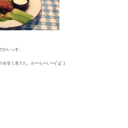
でかいっす。
甘く見てた。かーらーいー(ﾟдﾟ;)