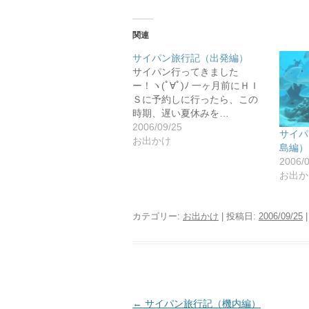
関連
サイパン旅行記（出発編）
サイパン行ってきました
ー！ヽ(ﾟ∀ﾟ)ﾉ 一ヶ月前にＨＩ
Ｓに予約しに行ったら、この
時期、遅い夏休みを…
2006/09/25
サイパ
お出かけ
島編）
2006/
お出か
カテゴリー:
お出かけ
| 投稿日:
2006/09/25
|
投
←
サイパン旅行記（機内編）