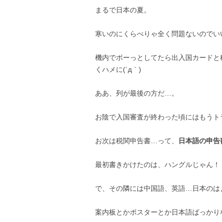
まるで日本の夏。
寒いのにくらべりゃ全く問題ないのでいい
機内でボーっとしてたら出入国カードと
くハメに(´д｀)
ああ、列が最後の方だ…。
お陰で入国審査が終わった頃にはもうト
お次は税関申告書…って、
日本語の申告書
最初書きかけたのは、ハングルじゃん！
で、その隣には中国語、英語…日本のは
案内板とかポスターとか日本語ばっかり