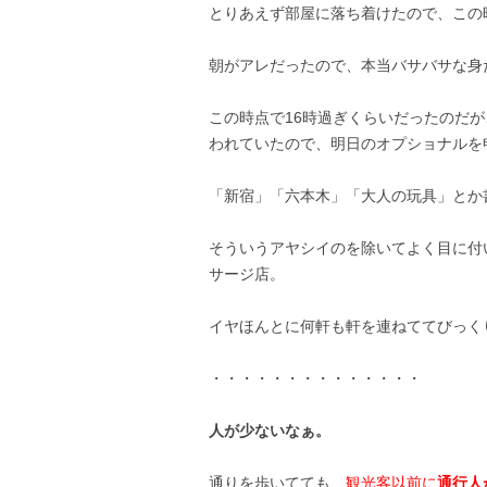
とりあえず部屋に落ち着けたので、この
朝がアレだったので、本当バサバサな身だ
この時点で16時過ぎくらいだったのだが、
われていたので、明日のオプショナルを
「新宿」「六本木」「大人の玩具」とか
そういうアヤシイのを除いてよく目に付
サージ店。
イヤほんとに何軒も軒を連ねててびっく
・・・・・・・・・・・・・・
人が少ないなぁ。
通りを歩いてても、
観光客以前に
通行人