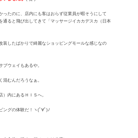
かったのに、店内にも客はおらず従業員が暇そうにして
を通ると飛び出してきて「マッサージイカカデスカ（日本
改装したばかりで綺麗なショッピングモールな感じなの
サブウェイもあるや。
く混むんだろうなぁ。
店）内にあるＨＩＳへ。
グの体験だ！ヽ(ﾟ∀ﾟ)ﾉ