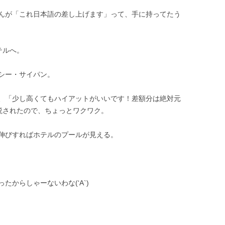
んが「これ日本語の差し上げます」って、手に持ってたう
テルへ。
シー・サイパン。
、「少し高くてもハイアットがいいです！差額分は絶対元
説されたので、ちょっとワクワク。
伸びすればホテルのプールが見える。
からしゃーないわな(‘A`)