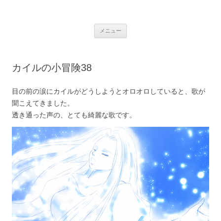
銀の盾
コ
メニュー
ン
テ
ン
ツ
へ
カイルの小冒険38
ス
キ
ッ
プ
目の前の涙にカイルがどうしようとオロオロしていると、歌が
聞こえてきました。
透き通った声の、とても綺麗な歌です。