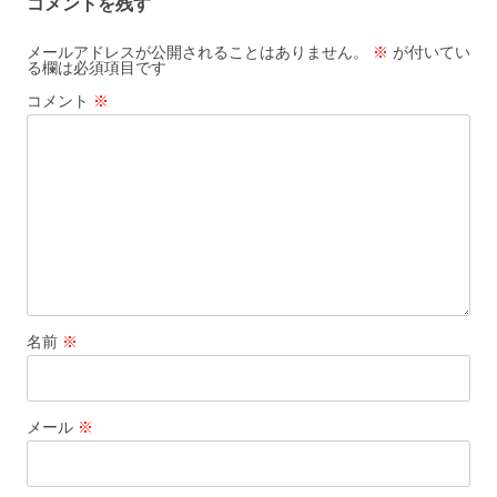
コメントを残す
ビ
ゲ
メールアドレスが公開されることはありません。
※
が付いてい
る欄は必須項目です
ー
コメント
※
シ
ョ
ン
名前
※
メール
※