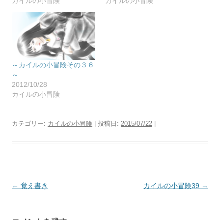
カイルの小冒険
カイルの小冒険
～カイルの小冒険その３６
～
2012/10/28
カイルの小冒険
カテゴリー:
カイルの小冒険
| 投稿日:
2015/07/22
|
投
←
覚え書き
カイルの小冒険39
→
稿
ナ