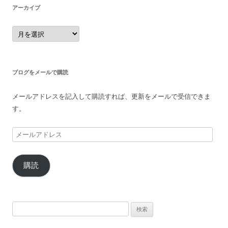
アーカイブ
ア
ー
カ
イ
ブ
ブログをメールで購読
メールアドレスを記入して購読すれば、更新をメールで受信できま
す。
メ
ー
ル
購読
ア
ド
レ
ス
検
索: