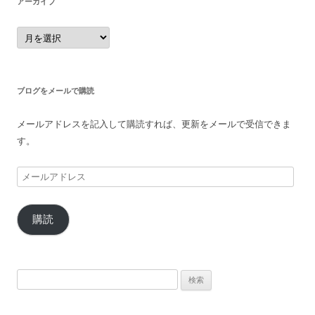
アーカイブ
ア
ー
カ
イ
ブ
ブログをメールで購読
メールアドレスを記入して購読すれば、更新をメールで受信できま
す。
メ
ー
ル
購読
ア
ド
レ
ス
検
索: