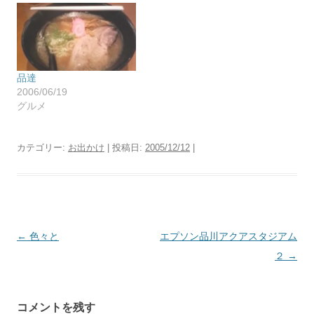
品達
2006/06/19
グルメ
カテゴリー:
お出かけ
| 投稿日:
2005/12/12
|
投
←
色々と
エプソン品川アクアスタジアム
稿
２
→
ナ
ビ
コメントを残す