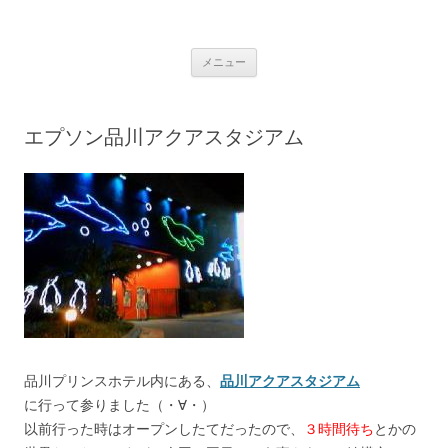
銀の盾
コ
メニュー
ン
テ
ン
ツ
へ
エプソン品川アクアスタジアム
ス
キ
ッ
プ
品川プリンスホテル内にある、
品川アクアスタジアム
に行って参りました（・∀・）
以前行った時はオープンしたてだったので、
３時間待ち
とかの