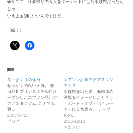
確かここ、仕事帰りの大人をターゲットにした水族館だったん
じゃ…
いえまぁ別にいいんですけど。
（続く）
関連
食いまくりの休日
エプソン品川アクアスタジ
せっかくの良い天気。 先
アム２
日品川プリンスホテルにオ
水族館を出た後、海賊達の
ープンしたエプソン品川ア
酒場をイメージしたと言う
クアスタジアム に とても
「ポート・オブ・パイレー
興…
ツ」に立ち寄る。 テーブ
2005/04/23
ルの…
ブログ
2005/12/12
お出かけ