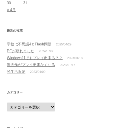
30
31
« 4月
最近の投稿
学校七不思議4とFlash問題
2025/04/29
PCが壊れました
2024/07/06
Windows11でもプレイ出来る？？
2023/01/18
過去作がプレイ出来なくなる
2023/01/17
私生活近況
2023/01/09
カテゴリー
カ
テ
ゴ
リ
ー