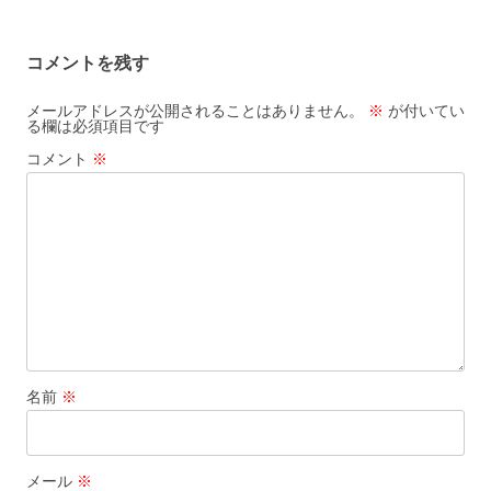
稿
ナ
コメントを残す
ビ
ゲ
メールアドレスが公開されることはありません。
※
が付いてい
る欄は必須項目です
ー
コメント
※
シ
ョ
ン
名前
※
メール
※