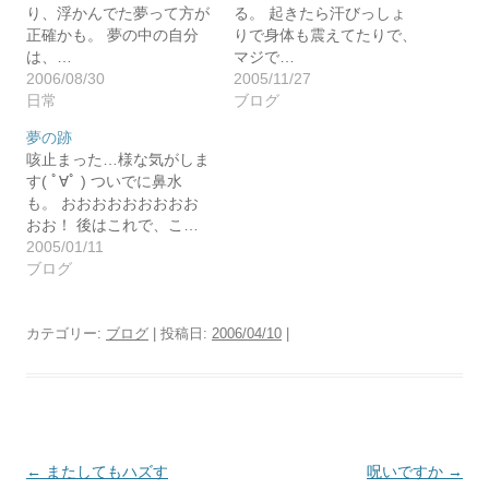
り、浮かんでた夢って方が
る。 起きたら汗びっしょ
正確かも。 夢の中の自分
りで身体も震えてたりで、
は、…
マジで…
2006/08/30
2005/11/27
日常
ブログ
夢の跡
咳止まった…様な気がしま
す( ﾟ∀ﾟ ) ついでに鼻水
も。 おおおおおおおおお
おお！ 後はこれで、こ…
2005/01/11
ブログ
カテゴリー:
ブログ
| 投稿日:
2006/04/10
|
投
←
またしてもハズす
呪いですか
→