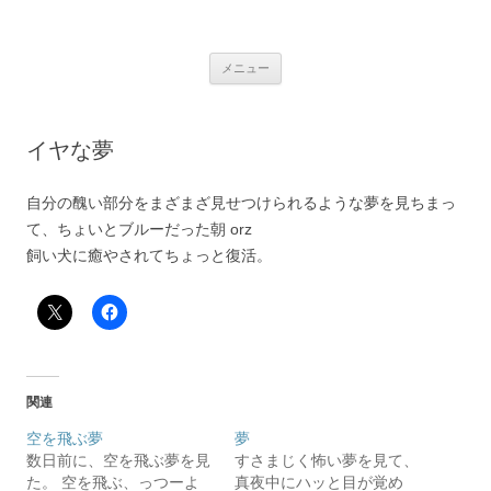
銀の盾
コ
メニュー
ン
テ
ン
ツ
へ
イヤな夢
ス
キ
ッ
プ
自分の醜い部分をまざまざ見せつけられるような夢を見ちまっ
て、ちょいとブルーだった朝 orz
飼い犬に癒やされてちょっと復活。
関連
空を飛ぶ夢
夢
数日前に、空を飛ぶ夢を見
すさまじく怖い夢を見て、
た。 空を飛ぶ、っつーよ
真夜中にハッと目が覚め