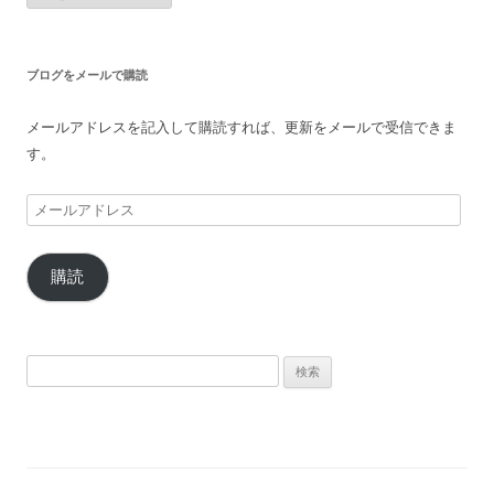
カ
イ
ブ
ブログをメールで購読
メールアドレスを記入して購読すれば、更新をメールで受信できま
す。
メ
ー
ル
購読
ア
ド
レ
ス
検
索: