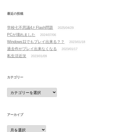
最近の投稿
学校七不思議4とFlash問題
2025/04/29
PCが壊れました
2024/07/06
Windows11でもプレイ出来る？？
2023/01/18
過去作がプレイ出来なくなる
2023/01/17
私生活近況
2023/01/09
カテゴリー
カ
テ
ゴ
リ
ー
アーカイブ
ア
ー