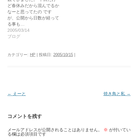
ど春休みだから混んでるか
なーと思ってたの です
が、公開から日数が経って
る事も…
2005/03/14
ブログ
カテゴリー:
HP
| 投稿日:
2005/10/15
|
投
←
えーと
焼き鳥と私
→
稿
ナ
コメントを残す
ビ
ゲ
メールアドレスが公開されることはありません。
※
が付いてい
る欄は必須項目です
ー