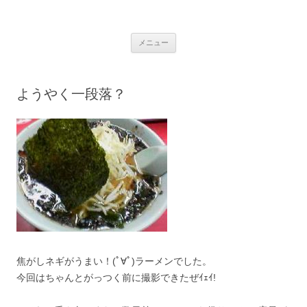
銀の盾
コ
メニュー
ン
テ
ン
ツ
へ
ようやく一段落？
ス
キ
ッ
プ
焦がしネギがうまい！(ﾟ∀ﾟ)ラーメンでした。
今回はちゃんとがっつく前に撮影できたぜｲｪｲ!