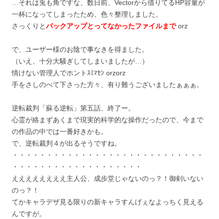
…それは兎も角ですな、数日前、Vectorから借りてるHP容量が
一杯になってしまったため、色々整理しました。
さっくりと
バックアップとってなかったファイルまで
orz
で、ユーザー様のお陰で事なきを得ました。
（いえ、十分大騒ぎしてしまいましたが…）
情けない管理人でホントｽﾐﾏｾﾝ orzorz
手をさしのべて下さった方々、有り難うございましたぁぁぁ。
逆転裁判「蘇る逆転」第五話、終了ー。
心霊が絡まずあくまで現実的科学的な操作だったので、今まで
の作品の中では一番好きかも。
で、逆転裁判４が出るそうですね。
・・・・・・・・・・・・・・・・・・・・・・・・・・・・
・・・・・・・・・・・・・・・・・・・
ええええええええ主人公、成歩堂じゃないのっ？！御剣いない
のっ？！
てかキャラデザ見る限りの新キャラすんげぇなよっちく見える
んですが。