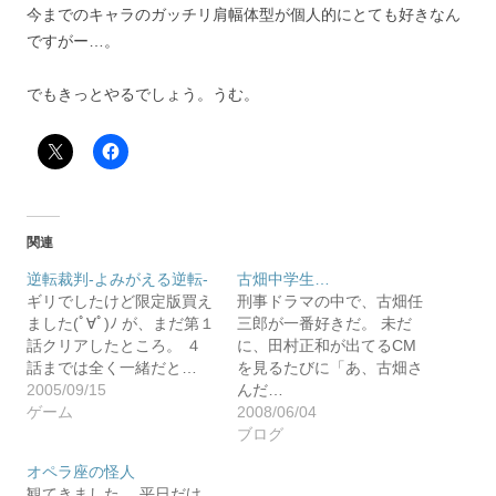
今までのキャラのガッチリ肩幅体型が個人的にとても好きなん
ですがー…。
でもきっとやるでしょう。うむ。
関連
逆転裁判-よみがえる逆転-
古畑中学生…
ギリでしたけど限定版買え
刑事ドラマの中で、古畑任
ました(ﾟ∀ﾟ)ﾉ が、まだ第１
三郎が一番好きだ。 未だ
話クリアしたところ。 ４
に、田村正和が出てるCM
話までは全く一緒だと…
を見るたびに「あ、古畑さ
2005/09/15
んだ…
ゲーム
2008/06/04
ブログ
オペラ座の怪人
観てきました。 平日だけ