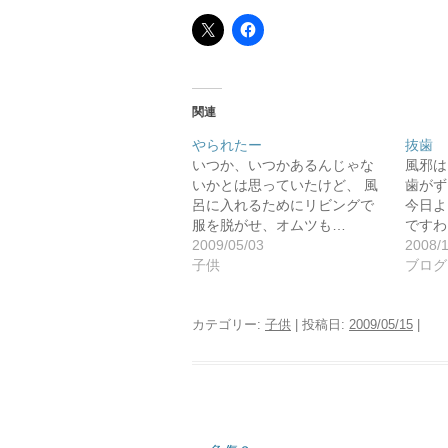
関連
やられたー
抜歯
いつか、いつかあるんじゃな
風邪は
いかとは思っていたけど、 風
歯がず
呂に入れるためにリビングで
今日よ
服を脱がせ、オムツも…
ですわ
2009/05/03
2008/1
子供
ブログ
カテゴリー:
子供
| 投稿日:
2009/05/15
|