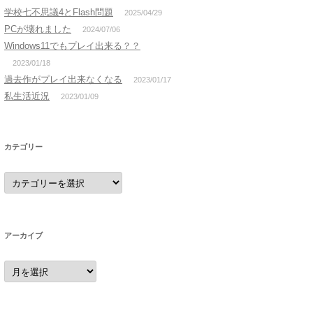
学校七不思議4とFlash問題
2025/04/29
PCが壊れました
2024/07/06
Windows11でもプレイ出来る？？
2023/01/18
過去作がプレイ出来なくなる
2023/01/17
私生活近況
2023/01/09
カテゴリー
カ
テ
ゴ
リ
ー
アーカイブ
ア
ー
カ
イ
ブ