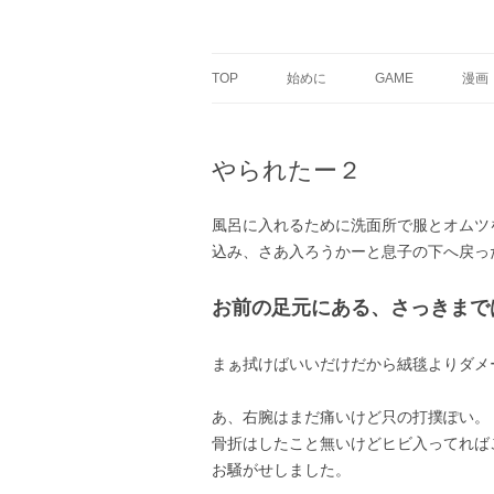
銀の盾
TOP
始めに
GAME
漫画
やられたー２
風呂に入れるために洗面所で服とオムツ
込み、さあ入ろうかーと息子の下へ戻っ
お前の足元にある、さっきまで
まぁ拭けばいいだけだから絨毯よりダメ
あ、右腕はまだ痛いけど只の打撲ぽい。
骨折はしたこと無いけどヒビ入ってれば
お騒がせしました。