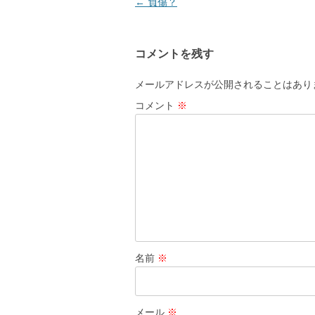
投
←
負傷？
稿
ナ
コメントを残す
ビ
ゲ
メールアドレスが公開されることはあり
ー
コメント
※
シ
ョ
ン
名前
※
メール
※