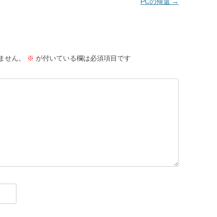
PCの帰還
→
ません。
※
が付いている欄は必須項目です