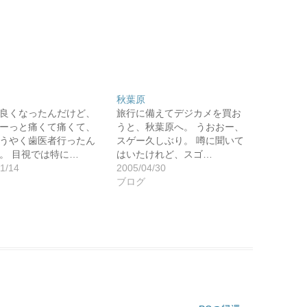
秋葉原
良くなったんだけど、
旅行に備えてデジカメを買お
ーっと痛くて痛くて、
うと、秋葉原へ。 うおおー、
うやく歯医者行ったん
スゲー久しぶり。 噂に聞いて
。 目視では特に…
はいたけれど、スゴ…
1/14
2005/04/30
ブログ