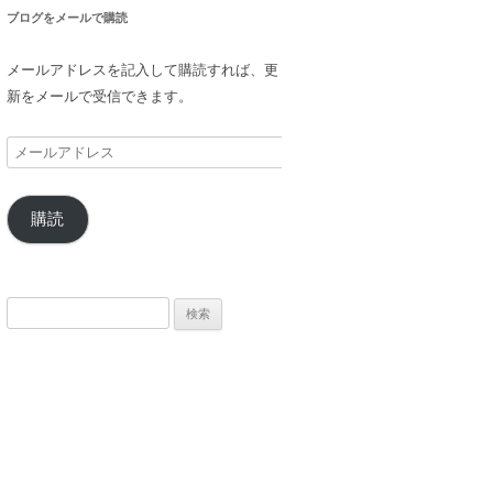
ブログをメールで購読
メールアドレスを記入して購読すれば、更
新をメールで受信できます。
メ
ー
ル
購読
ア
ド
レ
ス
検
索: