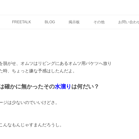
コ
ン
FREETALK
BLOG
掲示板
その他
お問い合わ
テ
ン
ツ
へ
ス
キ
ッ
プ
を脱がせ、オムツはリビングにあるオムツ用バケツへ放り
た時、ちょっと嫌な予感はしたんだよ。
は確かに無かったその
水溜り
は何だい？
ージは少ないのでいいけどさ。
こんなもんじゃすまんだろうし。