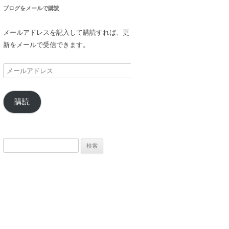
ブログをメールで購読
メールアドレスを記入して購読すれば、更
新をメールで受信できます。
メ
ー
ル
購読
ア
ド
レ
ス
検
索: