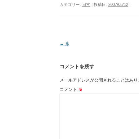
カテゴリー:
日常
| 投稿日:
2007/05/12
|
投
←
氷
稿
ナ
コメントを残す
ビ
ゲ
メールアドレスが公開されることはあり
ー
コメント
※
シ
ョ
ン