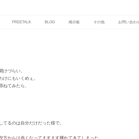
コ
ン
FREETALK
BLOG
掲示板
その他
お問い合わ
テ
ン
ツ
へ
ス
キ
ッ
プ
開けづらい。
わけにもいくめぇ。
尋ねてみたら、
してるのは自分だけだった様で。
夕方からは赤くなってますます腫れてきてしまった。