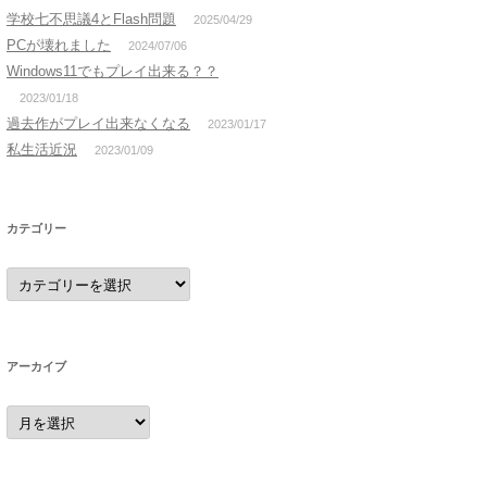
学校七不思議4とFlash問題
2025/04/29
PCが壊れました
2024/07/06
Windows11でもプレイ出来る？？
2023/01/18
過去作がプレイ出来なくなる
2023/01/17
私生活近況
2023/01/09
カテゴリー
カ
テ
ゴ
リ
ー
アーカイブ
ア
ー
カ
イ
ブ