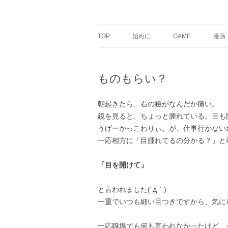
銀の盾
TOP
始めに
GAME
漫画
ものもらい？
朝起きたら、右の瞼がなんだか痛い。
鏡を見ると、ちょっと腫れている。目も
うげーかっこわりぃ。が、仕事行かない
一応相方に「目腫れてるの分かる？」と
「目を開けて」
と言われました(´д｀)
一重でいつも細い目つきですから、気に
一応職場でも何も言われなかったけど、