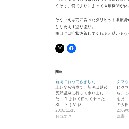
くそぅ、何でよりによって医療機関が休
そういえば前に貰ったタリビット眼軟膏
とりあえず塗り塗り。
明日には症状改善してくれると助かるな
関連
新潟に行ってきました
クマな
上野から汽車で、新潟は越後
ヒグマ
長野温泉に行って参りまし
ら、 
た。 生まれて初めて乗った
を見つ
SL！ヽ((ﾟ∀ﾟ)ﾉ …
の大樹
2005/11/13
2009/
お出かけ
読書