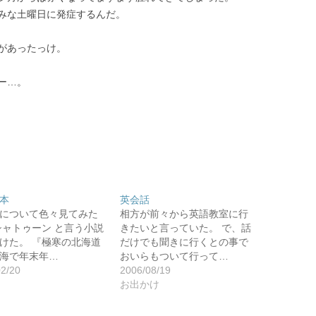
みな土曜日に発症するんだ。
があったっけ。
ー…。
本
英会話
について色々見てみた
相方が前々から英語教室に行
シャトゥーン と言う小説
きたいと言っていた。 で、話
けた。 『極寒の北海道
だけでも聞きに行くとの事で
海で年末年…
おいらもついて行って…
02/20
2006/08/19
お出かけ