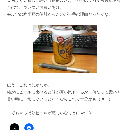
ＣＭよく見るし、評判も結構よさげだったので前から興味あっ
たので、ついついお買いあげ。
モルツの約半額の値段だったのが一番の理由だったがな。
ほう、これはなかなか。
確かにビールに比べると味が薄い気もするが、何たって
安い！
暑い時に一気にぐいっといくならこれで十分かも（´∀｀）
…でもやっぱりビールが恋しいなっと(´･ω;｀)