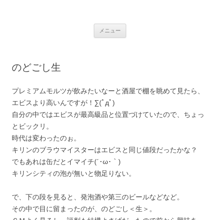
銀の盾
コ
メニュー
ン
テ
ン
ツ
へ
のどごし生
ス
キ
ッ
プ
プレミアムモルツが飲みたいなーと酒屋で棚を眺めて見たら、
エビスより高いんですが！∑(ﾟдﾟ)
自分の中ではエビスが最高級品と位置づけていたので、ちょっ
とビックリ。
時代は変わったのぉ。
キリンのブラウマイスターはエビスと同じ値段だったかな？
でもあれは缶だとイマイチ(´･ω･｀)
キリンシティの泡が無いと物足りない。
で、下の段を見ると、発泡酒や第三のビールなどなど。
その中で目に留まったのが、のどごし＜生＞。