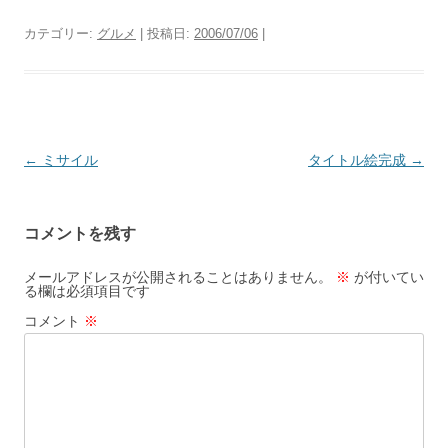
カテゴリー:
グルメ
| 投稿日:
2006/07/06
|
投
←
ミサイル
タイトル絵完成
→
稿
ナ
コメントを残す
ビ
ゲ
メールアドレスが公開されることはありません。
※
が付いてい
る欄は必須項目です
ー
コメント
※
シ
ョ
ン