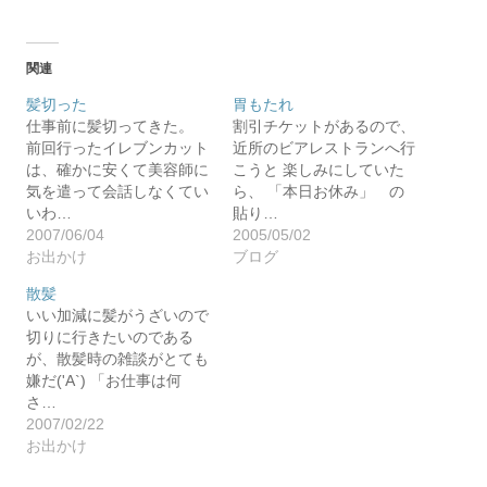
関連
髪切った
胃もたれ
仕事前に髪切ってきた。
割引チケットがあるので、
前回行ったイレブンカット
近所のビアレストランへ行
は、確かに安くて美容師に
こうと 楽しみにしていた
気を遣って会話しなくてい
ら、 「本日お休み」 の
いわ…
貼り…
2007/06/04
2005/05/02
お出かけ
ブログ
散髪
いい加減に髪がうざいので
切りに行きたいのである
が、散髪時の雑談がとても
嫌だ('A`) 「お仕事は何
さ…
2007/02/22
お出かけ