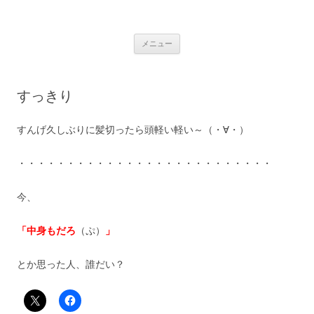
銀の盾
コ
メニュー
ン
テ
ン
ツ
へ
すっきり
ス
キ
ッ
プ
すんげ久しぶりに髪切ったら頭軽い軽い～（・∀・）
・・・・・・・・・・・・・・・・・・・・・・・・・・
今、
「中身もだろ
（ぷ）
」
とか思った人、誰だい？