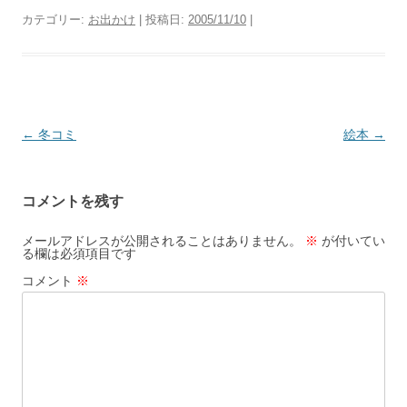
カテゴリー:
お出かけ
| 投稿日:
2005/11/10
|
投
←
冬コミ
絵本
→
稿
ナ
コメントを残す
ビ
ゲ
メールアドレスが公開されることはありません。
※
が付いてい
る欄は必須項目です
ー
コメント
※
シ
ョ
ン