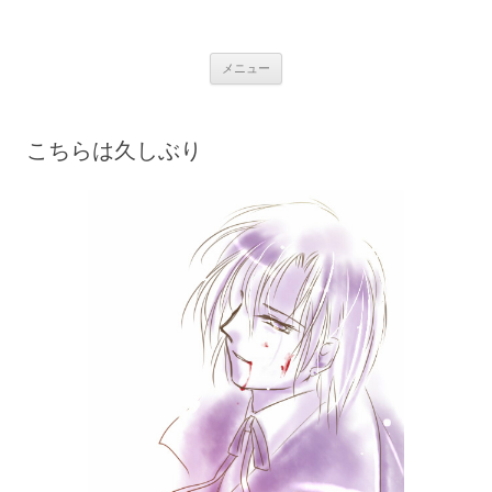
銀の盾
コ
メニュー
ン
テ
ン
ツ
へ
こちらは久しぶり
ス
キ
ッ
プ