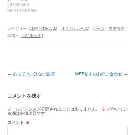
2016/05/06
EMPTYDREAM
カテゴリー:
EMPTYDREAM
、
オリジナルADV
、
ゲーム
、
吉里吉里
|
投稿日:
2011/07/01
|
投
←
あってはいけない誤字
WEB拍手のお問い合わせ
→
稿
ナ
コメントを残す
ビ
ゲ
メールアドレスが公開されることはありません。
※
が付いてい
る欄は必須項目です
ー
コメント
※
シ
ョ