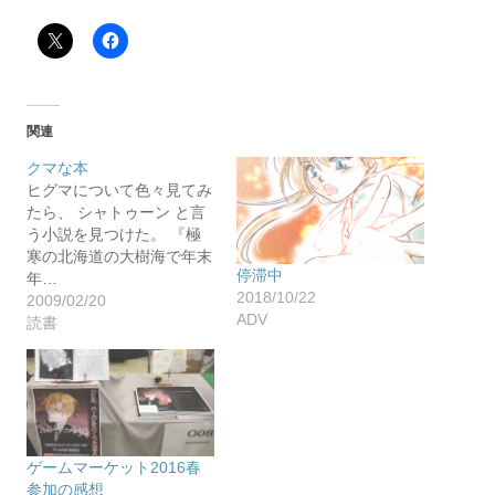
関連
クマな本
ヒグマについて色々見てみ
たら、 シャトゥーン と言
う小説を見つけた。 『極
寒の北海道の大樹海で年末
停滞中
年…
2018/10/22
2009/02/20
ADV
読書
ゲームマーケット2016春
参加の感想