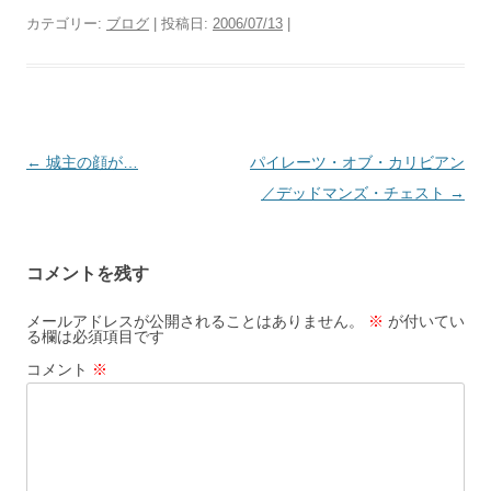
カテゴリー:
ブログ
| 投稿日:
2006/07/13
|
投
←
城主の顔が…
パイレーツ・オブ・カリビアン
稿
／デッドマンズ・チェスト
→
ナ
ビ
コメントを残す
ゲ
ー
メールアドレスが公開されることはありません。
※
が付いてい
る欄は必須項目です
シ
コメント
※
ョ
ン