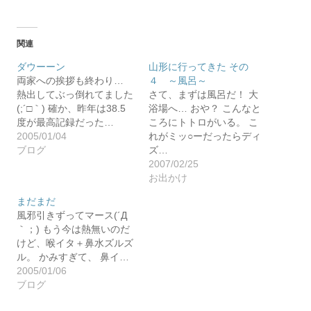
関連
ダウーーン
山形に行ってきた その
両家への挨拶も終わり…
４ ～風呂～
熱出してぶっ倒れてました
さて、まずは風呂だ！ 大
(;´□｀) 確か、昨年は38.5
浴場へ… おや？ こんなと
度が最高記録だった…
ころにトトロがいる。 こ
2005/01/04
れがミッ○ーだったらディ
ブログ
ズ…
2007/02/25
お出かけ
まだまだ
風邪引きずってマース(´Д
｀；) もう今は熱無いのだ
けど、喉イタ＋鼻水ズルズ
ル。 かみすぎて、 鼻イ…
2005/01/06
ブログ