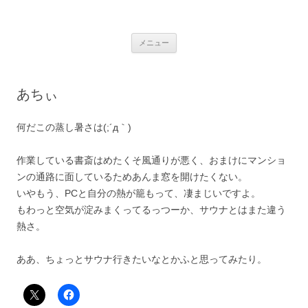
銀の盾
コ
メニュー
ン
テ
ン
ツ
へ
あちぃ
ス
キ
ッ
プ
何だこの蒸し暑さは(;´д｀)
作業している書斎はめたくそ風通りが悪く、おまけにマンショ
ンの通路に面しているためあんま窓を開けたくない。
いやもう、PCと自分の熱が籠もって、凄まじいですよ。
もわっと空気が淀みまくってるっつーか、サウナとはまた違う
熱さ。
ああ、ちょっとサウナ行きたいなとかふと思ってみたり。