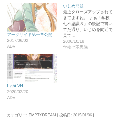
いじめ問題
最近クローズアップされて
きてますね。 まぁ「学校
七不思議３」の後記で書い
てた通り、いじめを間近で
アークサイド第一章公開
見て…
2017/06/02
2006/10/18
ADV
学校七不思議
Light.VN
2020/02/20
ADV
カテゴリー:
EMPTYDREAM
| 投稿日:
2015/01/06
|