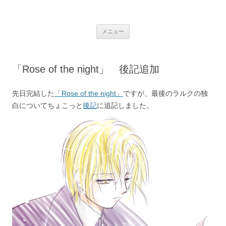
銀の盾
コ
メニュー
ン
テ
ン
ツ
へ
「Rose of the night」 後記追加
ス
キ
ッ
プ
先日完結した
「Rose of the night」
ですが、最後のラルクの独
白についてちょこっと
後記
に追記しました。