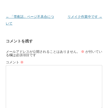
投
←
「雪夜話」ページ不具合につ
リメイク作業中です
→
稿
いて
ナ
ビ
コメントを残す
ゲ
ー
メールアドレスが公開されることはありません。
※
が付いてい
る欄は必須項目です
シ
コメント
※
ョ
ン