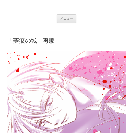
銀の盾
コ
メニュー
ン
テ
ン
ツ
へ
「夢痕の城」再販
ス
キ
ッ
プ