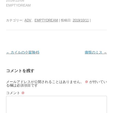
2016/12/08
EMPTYDREAM
カテゴリー:
ADV
、
EMPTYDREAM
| 投稿日:
2019/10/11
|
投
←
カイルの小冒険45
痛恨のミス
→
稿
ナ
コメントを残す
ビ
ゲ
メールアドレスが公開されることはありません。
※
が付いてい
る欄は必須項目です
ー
コメント
※
シ
ョ
ン