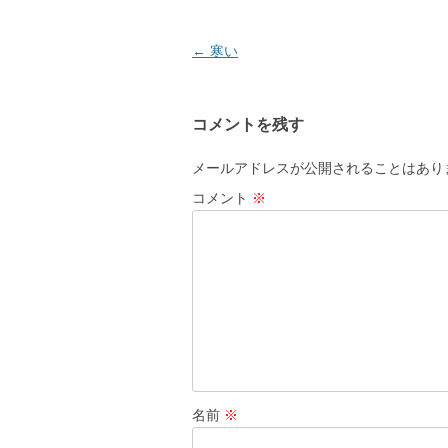
投
←
寒い
稿
ナ
コメントを残す
ビ
ゲ
メールアドレスが公開されることはあり
ー
コメント
※
シ
ョ
ン
名前
※