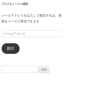
ブログをメールで購読
メールアドレスを記入して購読すれば、更
新をメールで受信できます。
メ
ー
ル
購読
ア
ド
レ
ス
検
索: