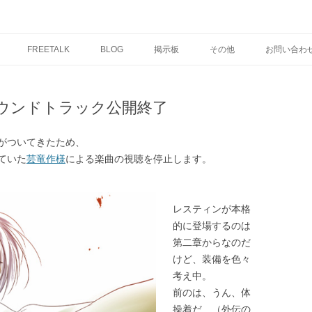
コ
ン
FREETALK
BLOG
掲示板
その他
お問い合わ
テ
ン
ツ
へ
ス
ウンドトラック公開終了
キ
ッ
プ
処がついてきたため、
ていた
芸竜作様
による楽曲の視聴を停止します。
レスティンが本格
的に登場するのは
第二章からなのだ
けど、装備を色々
考え中。
前のは、うん、体
操着だ…（外伝の