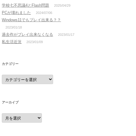
学校七不思議4とFlash問題
2025/04/29
PCが壊れました
2024/07/06
Windows11でもプレイ出来る？？
2023/01/18
過去作がプレイ出来なくなる
2023/01/17
私生活近況
2023/01/09
カテゴリー
カ
テ
ゴ
リ
ー
アーカイブ
ア
ー
カ
イ
ブ