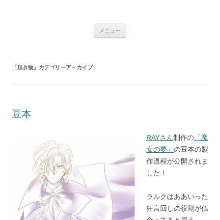
銀の盾
コ
メニュー
ン
テ
ン
ツ
へ
「
頂き物
」カテゴリーアーカイブ
ス
キ
ッ
プ
豆本
RAYさん
制作の
「魔
女の夢」
の豆本の製
作過程が公開されま
した！
ラルクはああいった
狂言回しの役割が似