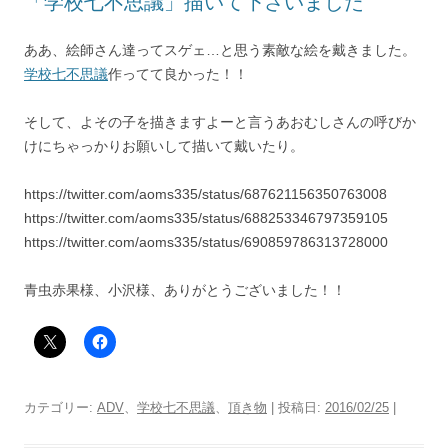
「学校七不思議」描いて下さいました
ああ、絵師さん達ってスゲェ…と思う素敵な絵を戴きました。
学校七不思議
作ってて良かった！！
そして、よその子を描きますよーと言うあおむしさんの呼びか
けにちゃっかりお願いして描いて戴いたり。
https://twitter.com/aoms335/status/687621156350763008
https://twitter.com/aoms335/status/688253346797359105
https://twitter.com/aoms335/status/690859786313728000
青虫赤果様、小沢様、ありがとうございました！！
カテゴリー:
ADV
、
学校七不思議
、
頂き物
| 投稿日:
2016/02/25
|