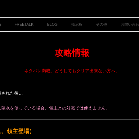
コ
ン
画
FREETALK
BLOG
掲示板
その他
お問い合
テ
ン
ツ
へ
ス
キ
攻略情報
ッ
プ
ネタバレ満載。どうしてもクリア出来ない方へ。
。
願された後…
に聖水を使っている場合、領主との対戦では使えません。
れ、領主登場）