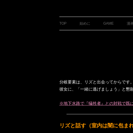
銀の盾
TOP
始めに
GAME
漫
分岐要素は、リズと出会ってからです
彼女に、「一緒に逃げましょう」と懇
※地下水路で『犠牲者』との対戦で既
リズと話す（室内は闇に包ま