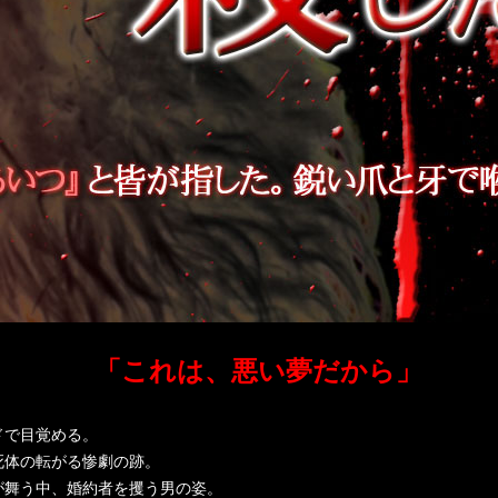
「これは、悪い夢だから」
ドで目覚める。
死体の転がる惨劇の跡。
が舞う中、婚約者を攫う男の姿。