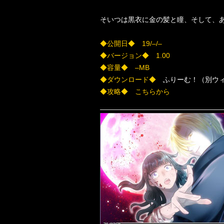
そいつは黒衣に金の髪と瞳、そして、あ
◆公開日◆ 19/–/–
◆バージョン◆ 1.00
◆容量◆ –MB
◆ダウンロード◆
ふりーむ！（別ウィ
◆攻略◆ こちらから