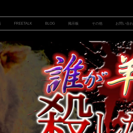
コ
ン
画
FREETALK
BLOG
掲示板
その他
お問い合
テ
ン
ツ
へ
ス
キ
ッ
プ