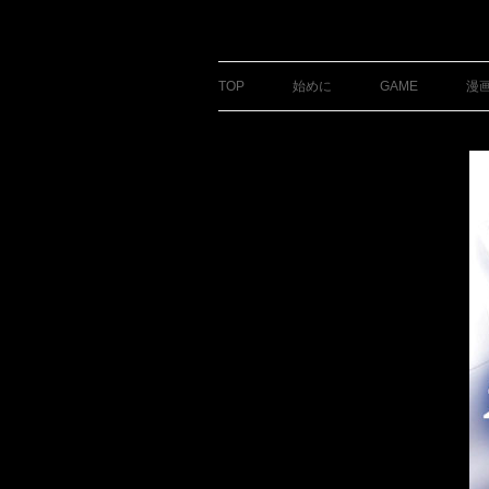
銀の盾
TOP
始めに
GAME
漫