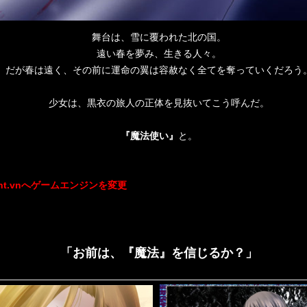
舞台は、雪に覆われた北の国。
遠い春を夢み、生きる人々。
だが春は遠く、その前に運命の翼は容赦なく全てを奪っていくだろう
少女は、黒衣の旅人の正体を見抜いてこう呼んだ。
『魔法使い』
と。
ght.vnへゲームエンジンを変更
「お前は、『魔法』を信じるか？」