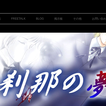
コ
ン
画
FREETALK
BLOG
掲示板
その他
お問い合
テ
ン
ツ
へ
ス
キ
ッ
プ