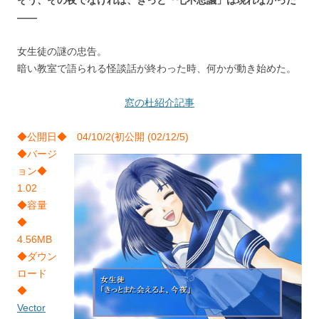
そう、その夜でなければ、きっと「七不思議」は現れなかった
――
女生徒の謎の忠告。
暗い教室で語られる怪談話が終わった時、何かが動き始めた。
窓の杜紹介記事
◆公開日◆ 04/10/2(初公開 (02/12/5)
◆バージ
ョン◆
1.02
◆容量
◆
4.56MB
◆ダウン
ロード
◆
Vector