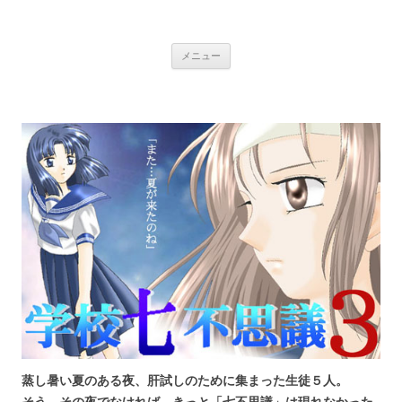
銀の盾
コ
メニュー
ン
テ
ン
ツ
へ
ス
キ
ッ
プ
蒸し暑い夏のある夜、肝試しのために集まった生徒５人。