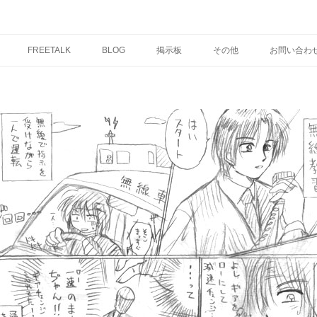
コ
ン
FREETALK
BLOG
掲示板
その他
お問い合わ
テ
ン
ツ
へ
ス
キ
ッ
プ