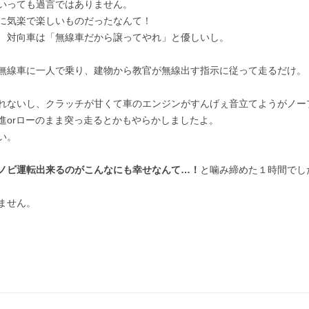
いっても過言ではありません。
に気楽で楽しいものだったなんて！
し、対向車は「無線車だから譲ってやれ」と優しいし。
無線車に一人で乗り、建物から教官が無線出す指示に従って走るだけ。
れないし、クラッチが甘くて車のエンジンがすんげぇ音立てようがノー
進orローのまま突っ走るとかもやらかしましたよ。
い。
ノビ運転出来るのがこんなにも幸せなんて…！
と噛み締めた１時間でし
ません。