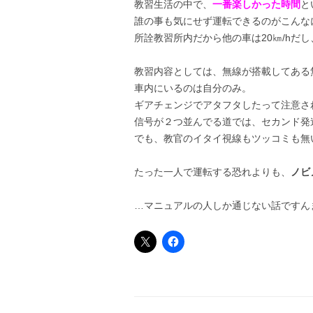
教習生活の中で、
一番楽しかった時間
と
誰の事も気にせず運転できるのがこんな
所詮教習所内だから他の車は20㎞/hだ
教習内容としては、無線が搭載してある
車内にいるのは自分のみ。
ギアチェンジでアタフタしたって注意さ
信号が２つ並んでる道では、セカンド発
でも、教官のイタイ視線もツッコミも無
たった一人で運転する恐れよりも、
ノビ
…マニュアルの人しか通じない話ですん