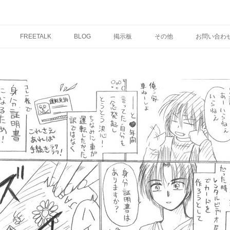
コ
ン
FREETALK
BLOG
掲示板
その他
お問い合わ
テ
ン
ツ
へ
ス
キ
ッ
プ