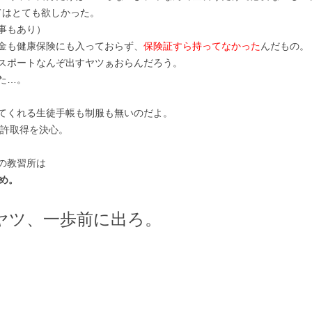
てはとても欲しかった。
事もあり）
金も健康保険にも入っておらず、
保険証すら持ってなかった
んだもの。
スポートなんぞ出すヤツぁおらんだろう。
た…。
てくれる生徒手帳も制服も無いのだよ。
免許取得を決心。
の教習所は
め。
ヤツ、一歩前に出ろ。