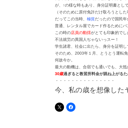
が、↑の様な時もあり、身分証明書とし
（そのために原付免許だけ取ろうとした
だってこの当時、
極貧
だったので国民年
普通、レンタル屋でカード作るためにパ
この時の
店員の動揺
がとても印象的でし
不法就労の異国人ぢゃないっスー！
学生諸君、社会に出たら、身分を証明し
そのため、2003年１月、とうとう運転
何故今か。
最大の動機は、合宿でも通いでも、大抵
30歳
過ぎると教習所料金が跳ね上がるた
・・・・・・・・・・・・・・・
今、私の歳を想像した