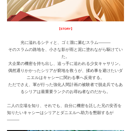
【STORY】
光に溢れるシティと、ゴミ溜に澱むスラム―――
そのスラムの路地を、小さな影が雨と泥に塗れながら駆けてい
た。
大企業の機密を持ち出し、追っ手に追われる少女キャサリン。
偶然通りかかったシリアが窮地を救うが、揉め事を避けたいダ
ニエルはキャシーに関わる事へ反発する。
ただでさえ、軍が行った強化人間計画の被験者で脱走兵でもあ
るシリアは最重要ランクのお尋ね者なのだから。
二人の立場を知り、それでも、自分に機密を託した兄の安否を
知りたいキャシーはシリアとダニエルへ助力を懇願するが
―――