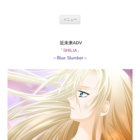
銀の盾
コ
メニュー
ン
テ
ン
ツ
へ
近未来ADV
ス
キ
「SHILIA」
ッ
プ
～Blue Slumber～