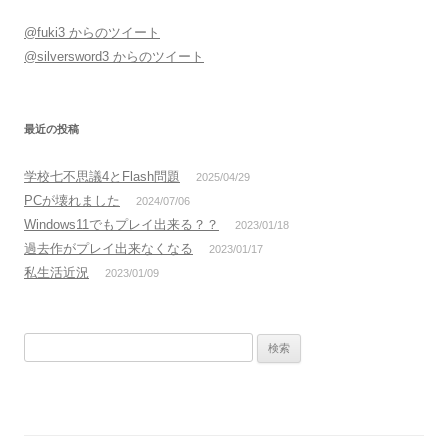
@fuki3 からのツイート
@silversword3 からのツイート
最近の投稿
学校七不思議4とFlash問題
2025/04/29
PCが壊れました
2024/07/06
Windows11でもプレイ出来る？？
2023/01/18
過去作がプレイ出来なくなる
2023/01/17
私生活近況
2023/01/09
検
索: