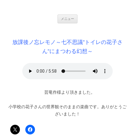
銀の盾
コ
メニュー
ン
テ
ン
ツ
へ
放課後ノ忘レモノ～七不思議”トイレの花子さ
ス
キ
ッ
ん”にまつわる幻想～
プ
芸竜作様より頂きました。
小学校の花子さんの世界観そのままの楽曲です。ありがとうご
ざいました！