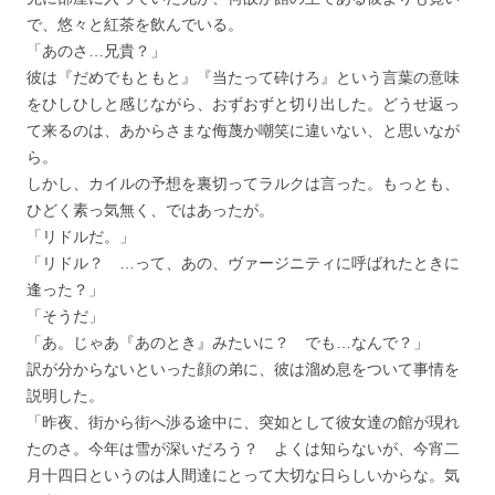
で、悠々と紅茶を飲んでいる。
「あのさ…兄貴？」
彼は『だめでもともと』『当たって砕けろ』という言葉の意味
をひしひしと感じながら、おずおずと切り出した。どうせ返っ
て来るのは、あからさまな侮蔑か嘲笑に違いない、と思いなが
ら。
しかし、カイルの予想を裏切ってラルクは言った。もっとも、
ひどく素っ気無く、ではあったが。
「リドルだ。」
「リドル？ …って、あの、ヴァージニティに呼ばれたときに
逢った？」
「そうだ」
「あ。じゃあ『あのとき』みたいに？ でも…なんで？」
訳が分からないといった顔の弟に、彼は溜め息をついて事情を
説明した。
「昨夜、街から街へ渉る途中に、突如として彼女達の館が現れ
たのさ。今年は雪が深いだろう？ よくは知らないが、今宵二
月十四日というのは人間達にとって大切な日らしいからな。気