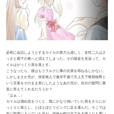
必死に会話しようとするカイルの努力も虚しく、女性二人はさ
っさと廊下の奥へと消えてしまった。その後姿を見送って、カ
イルはがっくり肩を落とす。
こうなったら、後はもうラルクに事の次第を尋ねるしかない。
しかしまさか兄が、傍若無人で傲岸不遜で天上天下唯我独尊と
いう言葉をそのまま形にしたようなあの兄が、自分の疑問に素
直に答えてくれるだろうか？
「はぁ…」
カイルは溜め息をつくと、既にかなり傾いていた肩をさらにが
っくりと落とし、とぼとぼとリビングに足を運んだ。そこでは
先に部屋に入っていた兄が、何故か館の主である彼よりも寛い