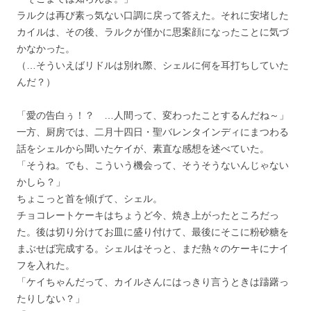
ラルクは再び素っ気ない口調に戻って答えた。それに安堵した
カイルは、その後、ラルクが僅かに思案顔になったことに気づ
かなかった。
（…そういえばリドルは別れ際、シェルに何を耳打ちしていた
んだ？）
「愛の告白ぅ！？ …人間って、変わったことするんだね～」
一方、厨房では、二月十四日・聖バレンタインディにまつわる
話をシェルから聞いたケイが、素直な感想を述べていた。
「そうね。でも、こういう機会って、そうそうないんじゃない
かしら？」
ちょこっと首を傾げて、シェル。
チョコレートケーキはちょうど今、焼き上がったところだっ
た。後は切り分けてお皿に盛り付けて、最後にそこに粉砂糖を
まぶせば完成する。シェルはそっと、まだ熱々のケーキにナイ
フを入れた。
「ケイちゃんだって、カイルさんにはっきり言うときは躊躇っ
たりしない？」