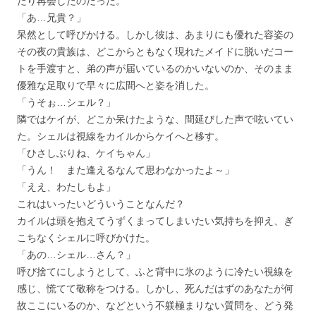
たり再会したのだった。
「あ…兄貴？」
呆然として呼びかける。しかし彼は、あまりにも優れた容姿の
その夜の貴族は、どこからともなく現れたメイドに脱いだコー
トを手渡すと、弟の声が届いているのかいないのか、そのまま
優雅な足取りで早々に広間へと姿を消した。
「うそぉ…シェル？」
隣ではケイが、どこか呆けたような、間延びした声で呟いてい
た。シェルは視線をカイルからケイへと移す。
「ひさしぶりね、ケイちゃん」
「うん！ また逢えるなんて思わなかったよ～」
「ええ、わたしもよ」
これはいったいどういうことなんだ？
カイルは頭を抱えてうずくまってしまいたい気持ちを抑え、ぎ
こちなくシェルに呼びかけた。
「あの…シェル…さん？」
呼び捨てにしようとして、ふと背中に氷のように冷たい視線を
感じ、慌てて敬称をつける。しかし、死んだはずのあなたが何
故ここにいるのか、などという不躾極まりない質問を、どう発