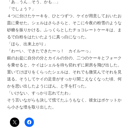
「あ…うん…そう、かも…」
「でしょう？」
４つに分けたケーキを、ひとつずつ、ケイが用意しておいたお
皿に乗せた。シェルはさらさらと、そこに今夜の粉雪のような
砂糖を振りかける。ふっくらとしたチョコレートケーキは、ま
るで白粉をはたいたように真っ白になった。
「ほら、出来上がり」
「わーい、できたできたーっ！ カイルーっ」
銀のお盆に自分の分とカイルの分の、二つのケーキとフォーク
を乗せると、ケイはシェルを待ち切れずに厨房を飛び出した。
置いてけぼりをくらったシェルは、それでも微笑んでそれを見
送る。そうしてケイの足音がすっかり聞こえなくなった頃、何
かを思い出したようにぽん、と手を打った。
「いけない、すっかり忘れてたわ」
そう言いながらも決して慌てたふうもなく、彼女はポケットか
ら小さな壜を取り出した。