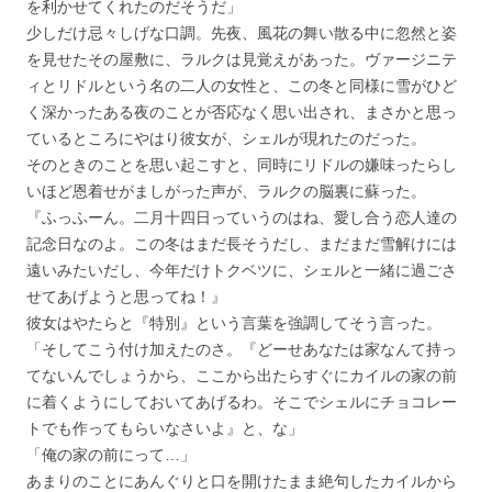
を利かせてくれたのだそうだ」
少しだけ忌々しげな口調。先夜、風花の舞い散る中に忽然と姿
を見せたその屋敷に、ラルクは見覚えがあった。ヴァージニテ
ィとリドルという名の二人の女性と、この冬と同様に雪がひど
く深かったある夜のことが否応なく思い出され、まさかと思っ
ているところにやはり彼女が、シェルが現れたのだった。
そのときのことを思い起こすと、同時にリドルの嫌味ったらし
いほど恩着せがましがった声が、ラルクの脳裏に蘇った。
『ふっふーん。二月十四日っていうのはね、愛し合う恋人達の
記念日なのよ。この冬はまだ長そうだし、まだまだ雪解けには
遠いみたいだし、今年だけトクベツに、シェルと一緒に過ごさ
せてあげようと思ってね！』
彼女はやたらと『特別』という言葉を強調してそう言った。
「そしてこう付け加えたのさ。『どーせあなたは家なんて持っ
てないんでしょうから、ここから出たらすぐにカイルの家の前
に着くようにしておいてあげるわ。そこでシェルにチョコレー
トでも作ってもらいなさいよ』と、な」
「俺の家の前にって…」
あまりのことにあんぐりと口を開けたまま絶句したカイルから