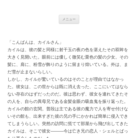
銀の盾
コ
メニュー
ン
テ
ン
ツ
へ
「こんばんは、カイルさん」
ス
キ
カイルは、彼の髪と同様に射干玉の夜の色を湛えたその双眸を
ッ
プ
大きく見開いた。眼前には優しく微笑む栗色の髪の少女。その
髪に、肩に、粉雪が飾りのように留まり煌いている。外は、ま
だ雪が止まないらしい。
しかし、カイルが驚いているのはそのことが理由ではなかっ
た。彼女は、この世からは既に消え去った、ここにいてはなら
ない存在のはずだったのだ。彼は思わず、彼女を連れてきたそ
の人を、自らの異母兄である金髪金眼の吸血鬼を振り返った。
カイルの館の玄関。普段は主である彼の魔力で人を寄せ付けな
いその館も、出来すぎた彼の兄の手にかかれば簡単に侵入でき
てしまうらしい。突然の訪問に慌てて部屋から飛び出してきた
カイルは、そこで彼女―――今は亡き兄の恋人・シェルとばっ