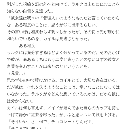
剥がした視線を窓の外へと向けて、ラルクは未だに止むことを
知らない白雪を見遣った。
「彼女達は我々の『管理人』のようなものだと言っていたから
な…ある程度のことは、思うが侭に出来るらしい」
その言い様は相変わらず刺々しかったが、その切っ先が確かに
和らいでいるのを、カイルは見逃さなかった。
―――ある程度。
ラルクには充分すぎるほどよく分かっているのだ。そのおかげ
で彼が、命あるうちはもう二度と逢うことのないはずの彼女と
言葉を交わすことが出来たのだということを。
（兄貴…）
思わず心の中で呼びかける。カイルとて、大切な存在はいる。
だが彼は、それを失うようなことには、幸いなことになっては
いなかった。ラルクが今どんな想いでいるのかは、だから彼に
は分からない。
カイルは何も言えず、メイドが運んできた自らのカップを持ち
上げて静かに紅茶を啜った。が、ふと思いついて顔を上げる。
「そういや、さ。何で、チョコレートなんだ？」
「そこまでは知らんよ。」